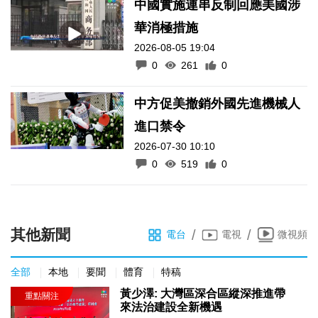
中國實施連串反制回應美國涉
華消極措施
2026-08-05 19:04
0
261
0
中方促美撤銷外國先進機械人
進口禁令
2026-07-30 10:10
0
519
0
其他新聞
/
/
電台
電視
微視頻
全部
本地
要聞
體育
特稿
黃少澤: 大灣區深合區縱深推進帶
來法治建設全新機遇