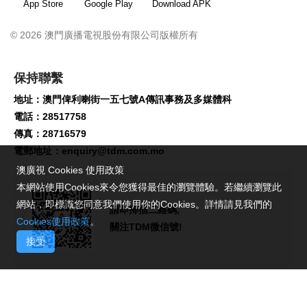
App Store
Google Play
Download APK
© 2026 澳門廣播電視股份有限公司版權所有
保持聯繫
地址：澳門俾利喇街一五七號A傳訊事務及多媒體科
電話：28517758
傳真：28716579
電郵地址：
enquiry@tdm.com.mo
澳廣視 Cookies 使用政策
本網站使用Cookies來令您獲得最佳的瀏覽體驗。若繼續瀏覽此
網站，即標識您同意我們使用你的Cookies。詳情請見我們的
請即掃描二維碼,
Cookies使用政策
。
關注TDM微信號!
接受