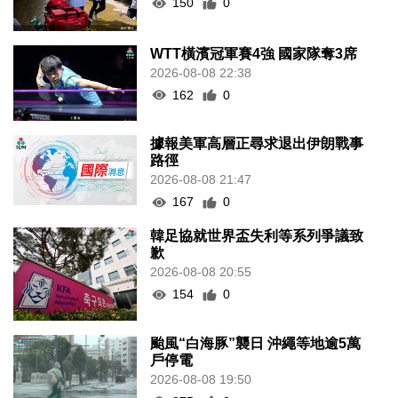
150
0
WTT橫濱冠軍賽4強 國家隊奪3席
2026-08-08 22:38
162
0
據報美軍高層正尋求退出伊朗戰事
路徑
2026-08-08 21:47
167
0
韓足協就世界盃失利等系列爭議致
歉
2026-08-08 20:55
154
0
颱風“白海豚”襲日 沖繩等地逾5萬
戶停電
2026-08-08 19:50