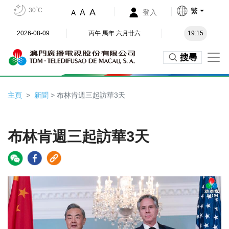
30˚C
繁
A
A
登入
A
2026-08-09
丙午 馬年 六月廿六
19:15
搜尋
主頁
新聞
> 布林肯週三起訪華3天
布林肯週三起訪華3天