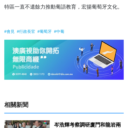
特區一直不遺餘力推動葡語教育，宏揚葡萄牙文化。
#會見
#行政長官
#葡萄牙
#中葡
相關新聞
岑浩輝考察調研廈門和龍岩兩