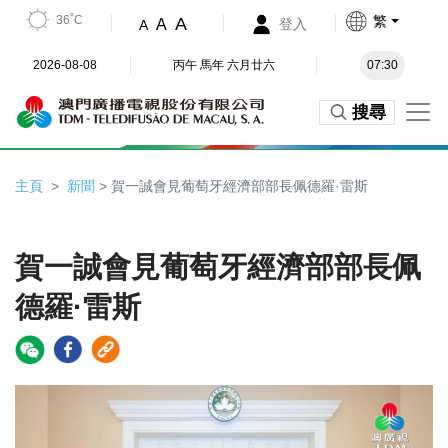
36˚C
繁
A
A
登入
A
2026-08-08
丙午 馬年 六月廿六
07:30
搜尋
主頁
新聞
> 賀一誠會見葡萄牙經濟部部長佩德羅·雷斯
賀一誠會見葡萄牙經濟部部長佩
德羅·雷斯
Video
Player