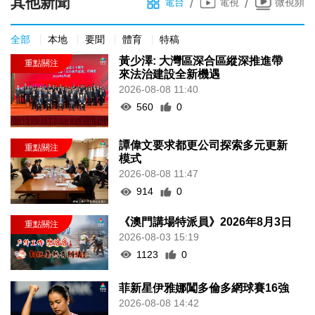
其他新聞
/
/
電台
電視
微視頻
全部
本地
要聞
體育
特稿
黃少澤: 大灣區深合區縱深推進帶
來法治建設全新機遇
2026-08-08 11:40
560
0
譚偉文要求都更公司探索多元更新
模式
2026-08-08 11:47
914
0
《澳門講場特派員》2026年8月3日
2026-08-03 15:19
1123
0
菲新星伊雅娜闖多倫多網球賽16強
2026-08-08 14:42