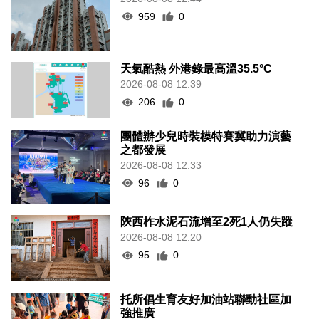
959
0
天氣酷熱 外港錄最高溫35.5°C
2026-08-08 12:39
206
0
團體辦少兒時裝模特賽冀助力演藝
之都發展
2026-08-08 12:33
96
0
陝西柞水泥石流增至2死1人仍失蹤
2026-08-08 12:20
95
0
托所倡生育友好加油站聯動社區加
強推廣