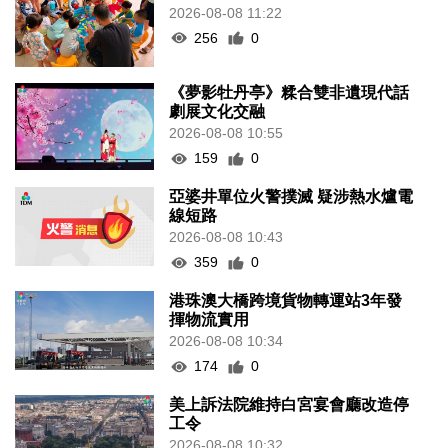
2026-08-08 11:22
256
0
《夢影牡丹亭》糅合雙非遺現代話
劇展文化交融
2026-08-08 10:55
159
0
亞婆井單位火警撲滅 疑涉熱水爐電
線短路
2026-08-08 10:43
359
0
港珠澳大橋跨境貨物轉運站3年發
揮物流實用
2026-08-08 10:34
174
0
美上訴法院維持白宮宴會廳改造停
工令
2026-08-08 10:32