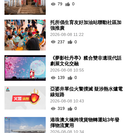
79
0
托所倡生育友好加油站聯動社區加
強推廣
2026-08-08 11:22
237
0
《夢影牡丹亭》糅合雙非遺現代話
劇展文化交融
2026-08-08 10:55
139
0
亞婆井單位火警撲滅 疑涉熱水爐電
線短路
2026-08-08 10:43
319
0
港珠澳大橋跨境貨物轉運站3年發
揮物流實用
2026-08-08 10:34