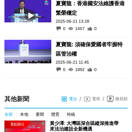
夏寶龍：香港國安法維護香港
繁榮穩定
2025-06-21 13:28
0
1457
0
夏寶龍: 須確保愛國者牢握特
區管治權
2025-06-21 11:45
0
1892
0
其他新聞
/
/
電台
電視
微視頻
全部
本地
要聞
體育
特稿
黃少澤: 大灣區深合區縱深推進帶
來法治建設全新機遇