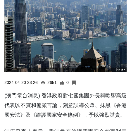
2024-04-20 23:26
2651
0
(澳門電台消息) 香港政府對七國集團外長與歐盟高級
代表以不實和偏頗言論，刻意誤導公眾、抹黑《香港
國安法》及《維護國家安全條例》，予以強烈譴責。