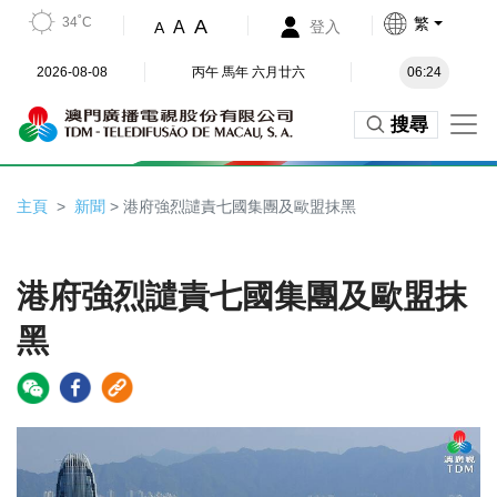
34˚C
繁
A
A
登入
A
2026-08-08
丙午 馬年 六月廿六
06:24
搜尋
主頁
新聞
> 港府強烈譴責七國集團及歐盟抹黑
港府強烈譴責七國集團及歐盟抹
黑