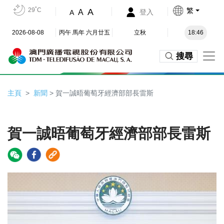
29˚C
繁
A
A
登入
A
2026-08-08
丙午 馬年 六月廿五
立秋
18:46
搜尋
主頁
新聞
> 賀一誠晤葡萄牙經濟部部長雷斯
賀一誠晤葡萄牙經濟部部長雷斯