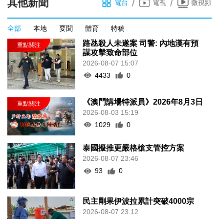
其他新聞
/
/
電台
電視
微視頻
全部
本地
要聞
體育
特稿
路氹殺人未遂案 司警: 內地漢有預
謀攻擊致命部位
2026-08-07 15:07
4433
0
《澳門講場特派員》2026年8月3日
2026-08-03 15:19
1029
0
泰國擬推更嚴格槍支管控方案
2026-08-07 23:46
93
0
民主剛果伊波拉累計突破4000宗
2026-08-07 23:12