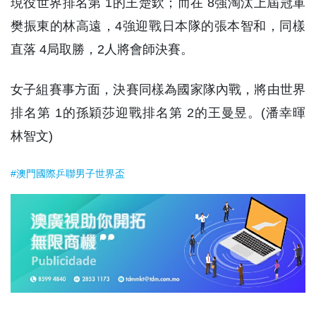
現役世界排名第 1的王楚欽；而在 8強淘汰上屆冠軍
樊振東的林高遠，4強迎戰日本隊的張本智和，同樣
直落 4局取勝，2人將會師決賽。
女子組賽事方面，決賽同樣為國家隊內戰，將由世界
排名第 1的孫穎莎迎戰排名第 2的王曼昱。(潘幸暉
林智文)
#澳門國際乒聯男子世界盃