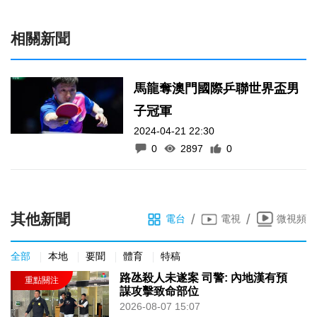
相關新聞
馬龍奪澳門國際乒聯世界盃男
子冠軍
2024-04-21 22:30
0
2897
0
其他新聞
/
/
電台
電視
微視頻
全部
本地
要聞
體育
特稿
路氹殺人未遂案 司警: 內地漢有預
謀攻擊致命部位
2026-08-07 15:07