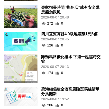
專家指長時間”抱冬瓜”或有安全隱
患籲勿跟風
2026-08-07 20:48
272
0
四川宜賓高縣4.9級地震釀1死6傷
2026-08-07 20:45
126
0
雞頸馬路優化排水 下週一起臨時交
管
2026-08-07 20:13
174
0
梁鴻細倡建全澳高風險斑馬線清單
分批翻新
2026-08-07 19:52
206
0