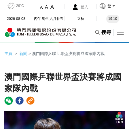
29˚C
繁
A
A
登入
A
2026-08-08
丙午 馬年 六月廿五
立秋
19:10
搜尋
主頁
新聞
> 澳門國際乒聯世界盃決賽將成國家隊內戰
澳門國際乒聯世界盃決賽將成國
家隊內戰