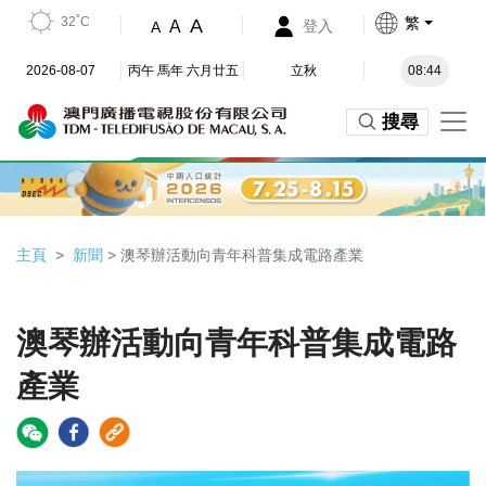
32˚C
繁
A
A
登入
A
2026-08-07
丙午 馬年 六月廿五
立秋
08:44
搜尋
主頁
新聞
> 澳琴辦活動向青年科普集成電路產業
澳琴辦活動向青年科普集成電路
產業
Video