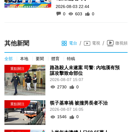
2026-08-03 22:44
0
603
0
其他新聞
/
/
電台
電視
微視頻
全部
本地
要聞
體育
特稿
路氹殺人未遂案 司警: 內地漢有預
謀攻擊致命部位
2026-08-07 15:07
2730
0
筷子基車禍 被撞男長者不治
2026-08-07 16:05
1546
0