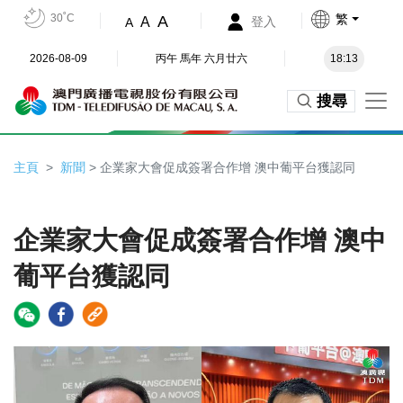
30˚C
繁
A
A
登入
A
2026-08-09
丙午 馬年 六月廿六
18:13
搜尋
主頁
新聞
> 企業家大會促成簽署合作增 澳中葡平台獲認同
企業家大會促成簽署合作增 澳中
葡平台獲認同