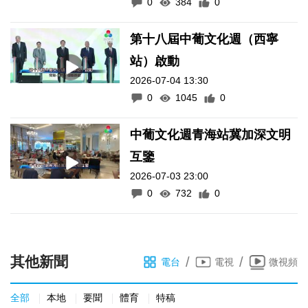
0
384
0
第十八屆中葡文化週（西寧
站）啟動
2026-07-04 13:30
0
1045
0
中葡文化週青海站冀加深文明
互鑒
2026-07-03 23:00
0
732
0
其他新聞
/
/
電台
電視
微視頻
全部
本地
要聞
體育
特稿