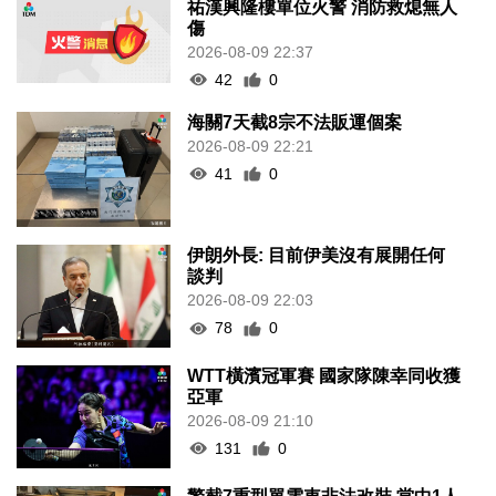
祐漢興隆樓單位火警 消防救熄無人
傷
2026-08-09 22:37
42
0
海關7天截8宗不法販運個案
2026-08-09 22:21
41
0
伊朗外長: 目前伊美沒有展開任何
談判
2026-08-09 22:03
78
0
WTT橫濱冠軍賽 國家隊陳幸同收獲
亞軍
2026-08-09 21:10
131
0