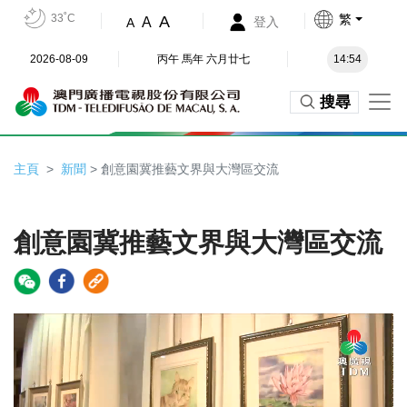
33˚C
繁
A
A
登入
A
2026-08-09
丙午 馬年 六月廿七
14:54
搜尋
主頁
新聞
> 創意園冀推藝文界與大灣區交流
創意園冀推藝文界與大灣區交流
Video
Player