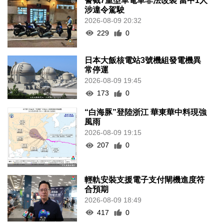
警截7重型單電車非法改裝 當中1人
涉違令駕駛
2026-08-09 20:32
229
0
日本大飯核電站3號機組發電機異
常停運
2026-08-09 19:45
173
0
“白海豚”登陸浙江 華東華中料現強
風雨
2026-08-09 19:15
207
0
輕軌安裝支援電子支付閘機進度符
合預期
2026-08-09 18:49
417
0