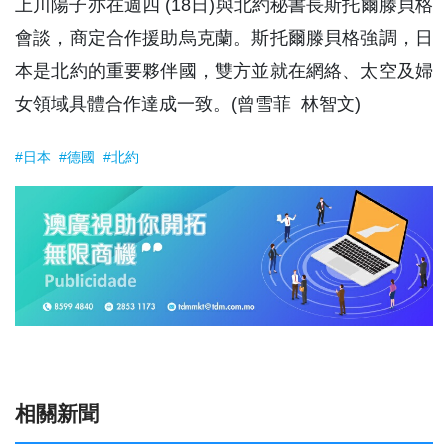
上川陽子亦在週四 (18日)與北約秘書長斯托爾滕貝格
會談，商定合作援助烏克蘭。斯托爾滕貝格強調，日
本是北約的重要夥伴國，雙方並就在網絡、太空及婦
女領域具體合作達成一致。(曾雪菲 林智文)
#日本
#德國
#北約
相關新聞