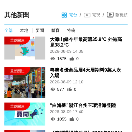
其他新聞
/
/
電台
電視
微視頻
全部
本地
要聞
體育
特稿
大潭山錄今年最高溫35.9°C 外港高
見38.2°C
2026-08-09 14:35
1575
0
粵澳名優商品展4天展期料9萬人次
入場
2026-08-09 12:10
577
0
“白海豚”浙江台州玉環沿海登陸
2026-08-09 17:40
1055
0