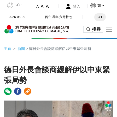
34˚C
繁
A
A
登入
A
2026-08-09
丙午 馬年 六月廿七
13:11
搜尋
主頁
新聞
> 德日外長會談商緩解伊以中東緊張局勢
德日外長會談商緩解伊以中東緊
張局勢