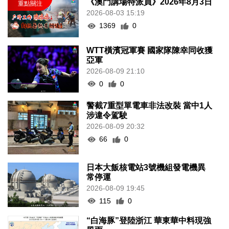
《澳門講場特派員》2026年8月3日
2026-08-03 15:19
1369
0
WTT橫濱冠軍賽 國家隊陳幸同收獲
亞軍
2026-08-09 21:10
0
0
警截7重型單電車非法改裝 當中1人
涉違令駕駛
2026-08-09 20:32
66
0
日本大飯核電站3號機組發電機異
常停運
2026-08-09 19:45
115
0
“白海豚”登陸浙江 華東華中料現強