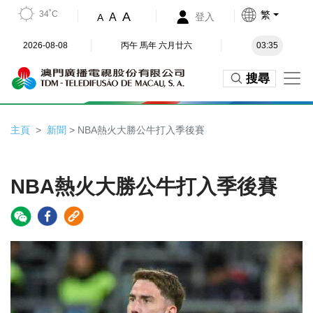
34˚C
繁
A
A
登入
A
2026-08-08
丙午 馬年 六月廿六
03:35
搜尋
主頁
新聞
> NBA熱火大勝公牛打入季後賽
NBA熱火大勝公牛打入季後賽