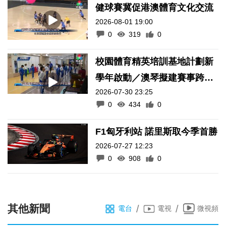
健球賽冀促港澳體育文化交流
2026-08-01 19:00
0
319
0
校園體育精英培訓基地計劃新
學年啟動／澳琴擬建賽事跨境
2026-07-30 23:25
通關便利化機制
0
434
0
F1匈牙利站 諾里斯取今季首勝
2026-07-27 12:23
0
908
0
其他新聞
/
/
電台
電視
微視頻