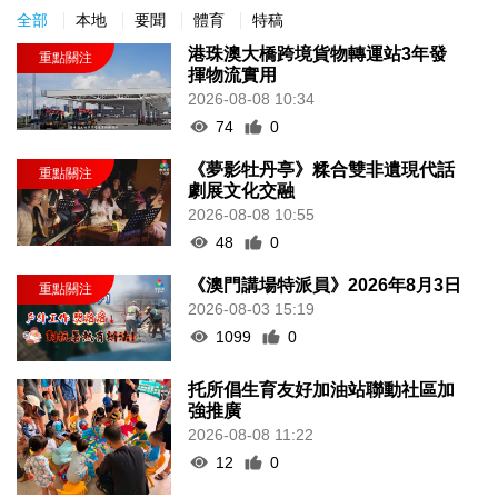
全部
本地
要聞
體育
特稿
港珠澳大橋跨境貨物轉運站3年發
揮物流實用
2026-08-08 10:34
74
0
《夢影牡丹亭》糅合雙非遺現代話
劇展文化交融
2026-08-08 10:55
48
0
《澳門講場特派員》2026年8月3日
2026-08-03 15:19
1099
0
托所倡生育友好加油站聯動社區加
強推廣
2026-08-08 11:22
12
0