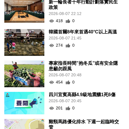
新一輪長者十年行動計劃落實民生
政策
2026-08-07 22:12
418
0
韓國首爾8年來首遇40°C以上高溫
2026-08-07 21:45
274
0
專家指長時間”抱冬瓜”或有安全隱
患籲勿跟風
2026-08-07 20:48
454
0
四川宜賓高縣4.9級地震釀1死6傷
2026-08-07 20:45
201
0
雞頸馬路優化排水 下週一起臨時交
管