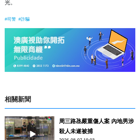
光。
#司警
#詐騙
相關新聞
周三路氹嚴重傷人案 內地男涉
殺人未遂被捕
2026-08-07 19:03