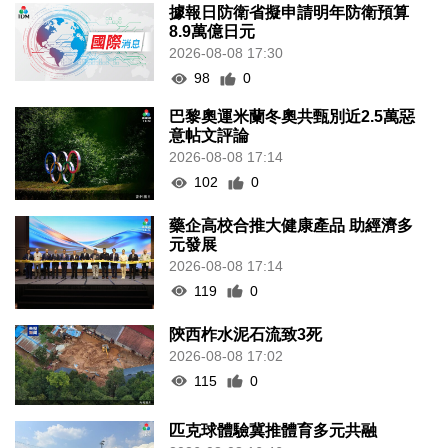
據報日防衛省擬申請明年防衛預算
8.9萬億日元
2026-08-08 17:30
98
0
巴黎奧運米蘭冬奧共甄別近2.5萬惡
意帖文評論
2026-08-08 17:14
102
0
藥企高校合推大健康產品 助經濟多
元發展
2026-08-08 17:14
119
0
陝西柞水泥石流致3死
2026-08-08 17:02
115
0
匹克球體驗冀推體育多元共融