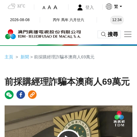
32˚C
繁
A
A
登入
A
2026-08-08
丙午 馬年 六月廿六
12:34
搜尋
主頁
新聞
> 前採購經理詐騙本澳商人69萬元
前採購經理詐騙本澳商人69萬元
Video
Player