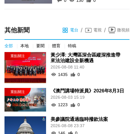
0
130
0
其他新聞
/
/
電台
電視
微視頻
全部
本地
要聞
體育
特稿
黃少澤: 大灣區深合區縱深推進帶
來法治建設全新機遇
2026-08-08 11:40
1435
0
《澳門講場特派員》2026年8月3日
2026-08-03 15:19
1223
0
美參議院通過臨時撥款法案
2026-08-08 23:37
146
0