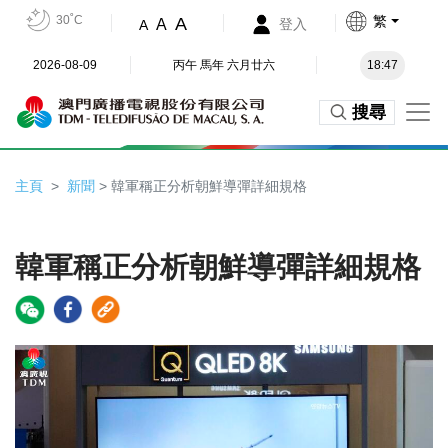
30˚C
繁
A
A
登入
A
2026-08-09
丙午 馬年 六月廿六
18:47
搜尋
主頁
新聞
> 韓軍稱正分析朝鮮導彈詳細規格
韓軍稱正分析朝鮮導彈詳細規格