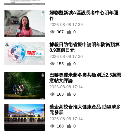
婦聯擬新城A區設長者中心明年運
作
2026-08-08 17:39
367
0
據報日防衛省擬申請明年防衛預算
8.9萬億日元
2026-08-08 17:30
155
0
巴黎奧運米蘭冬奧共甄別近2.5萬惡
意帖文評論
2026-08-08 17:14
163
0
藥企高校合推大健康產品 助經濟多
元發展
2026-08-08 17:14
188
0