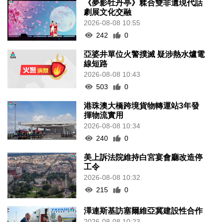
《夢影牡丹亭》糅合雙非遺現代話
劇展文化交融
2026-08-08 10:55
242
0
亞婆井單位火警撲滅 疑涉熱水爐電
線短路
2026-08-08 10:43
503
0
港珠澳大橋跨境貨物轉運站3年發
揮物流實用
2026-08-08 10:34
240
0
美上訴法院維持白宮宴會廳改造停
工令
2026-08-08 10:32
215
0
澤連斯基訪塞爾維亞冀建設性合作
2026-08-08 10:23