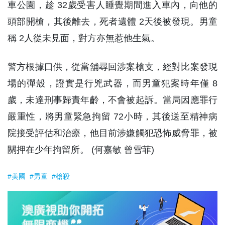
車公園，趁 32歲受害人睡覺期間進入車內，向他的
頭部開槍，其後離去，死者遺體 2天後被發現。男童
稱 2人從未見面，對方亦無惹他生氣。
警方根據口供，從當舖尋回涉案槍支，經對比案發現
場的彈殼，證實是行兇武器，而男童犯案時年僅 8
歲，未達刑事歸責年齡，不會被起訴。當局因應罪行
嚴重性，將男童緊急拘留 72小時，其後送至精神病
院接受評估和治療，他目前涉嫌觸犯恐怖威脅罪，被
關押在少年拘留所。 (何嘉敏 曾雪菲)
#美國
#男童
#槍殺