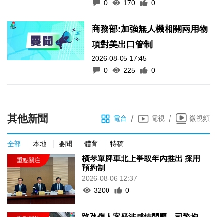
0
170
0
商務部:加強無人機相關兩用物
項對美出口管制
2026-08-05 17:45
0
225
0
其他新聞
/
/
電台
電視
微視頻
全部
本地
要聞
體育
特稿
橫琴單牌車北上爭取年內推出 採用
預約制
2026-08-06 12:37
3200
0
路氹傷人案疑涉感情問題 司警拘