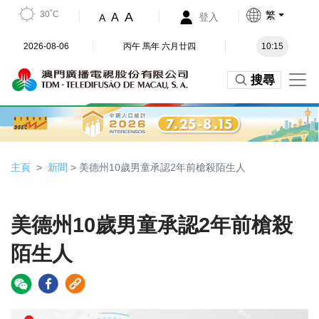
30˚C
繁
A
A
登入
A
2026-08-06
丙午 馬年 六月廿四
10:15
搜尋
主頁
新聞
> 美德州10歲男童承認2年前槍殺陌生人
美德州10歲男童承認2年前槍殺
陌生人