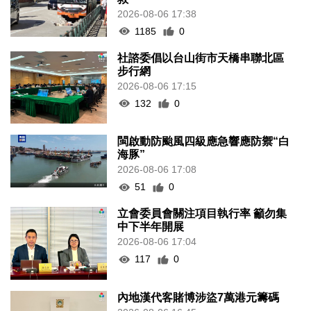
2026-08-06 17:38
1185
0
社諮委倡以台山街市天橋串聯北區
步行網
2026-08-06 17:15
132
0
閩啟動防颱風四級應急響應防禦“白
海豚”
2026-08-06 17:08
51
0
立會委員會關注項目執行率 籲勿集
中下半年開展
2026-08-06 17:04
117
0
內地漢代客賭博涉盜7萬港元籌碼