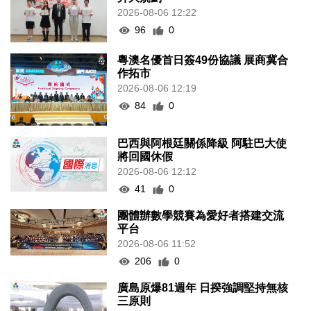
2026-08-06 12:22
96
0
粵澳名優首日簽49份協議 展商冀合
作拓市
2026-08-06 12:19
84
0
巴西與阿根廷關係降級 阿駐巴大使
將回國休假
2026-08-06 12:12
41
0
團體辦數學競賽為愛好者搭建交流
平台
2026-08-06 11:52
206
0
廣島原爆81週年 日揆強調堅持無核
三原則