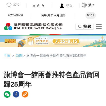
30˚C
繁
A
A
登入
A
2026-08-06
丙午 馬年 六月廿四
05:11
搜尋
主頁
新聞
> 旅博會一館兩薈推特色產品賀回歸25周年
旅博會一館兩薈推特色產品賀回
歸25周年