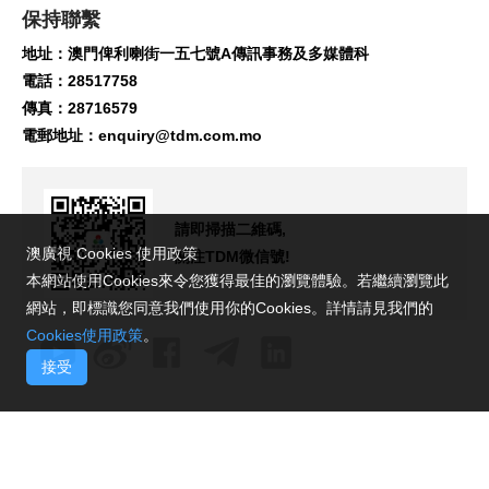
保持聯繫
地址：澳門俾利喇街一五七號A傳訊事務及多媒體科
電話：28517758
傳真：28716579
電郵地址：
enquiry@tdm.com.mo
請即掃描二維碼,
澳廣視 Cookies 使用政策
關注TDM微信號!
本網站使用Cookies來令您獲得最佳的瀏覽體驗。若繼續瀏覽此
網站，即標識您同意我們使用你的Cookies。詳情請見我們的
Cookies使用政策
。
接受