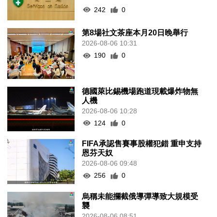
242
0
第8場社文茶座本月20日晚舉行
2026-08-06 10:31
190
0
德國萊比錫機場跑道現載爆炸物無
人機
2026-08-06 10:28
124
0
FIFA承認售賽事股權犯錯 重申支持
恩芬天奴
2026-08-06 09:48
256
0
烏稱未能攔截俄導彈導致大規模受
襲
2026-08-06 08:51