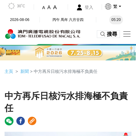
30˚C
繁
A
A
登入
A
2026-08-06
丙午 馬年 六月廿四
05:20
搜尋
主頁
新聞
> 中方再斥日核污水排海極不負責任
中方再斥日核污水排海極不負責
任