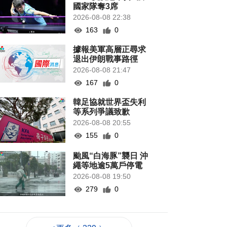
國家隊奪3席
2026-08-08 22:38
163
0
據報美軍高層正尋求
退出伊朗戰事路徑
2026-08-08 21:47
167
0
韓足協就世界盃失利
等系列爭議致歉
2026-08-08 20:55
155
0
颱風“白海豚”襲日 沖
繩等地逾5萬戶停電
2026-08-08 19:50
279
0
當局稱探討賽事周邊
體驗加入更多科技元