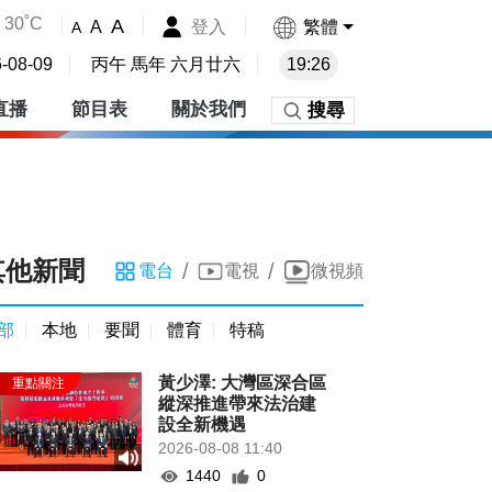
30˚C
A
登入
繁體
A
A
-08-09
丙午 馬年 六月廿六
19:26
直播
節目表
關於我們
搜尋
其他新聞
/
/
電台
電視
微視頻
部
本地
要聞
體育
特稿
黃少澤: 大灣區深合區
縱深推進帶來法治建
設全新機遇
2026-08-08 11:40
1440
0