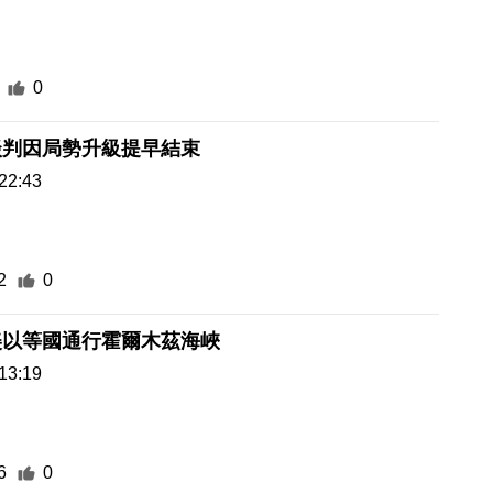
0
談判因局勢升級提早結束
22:43
2
0
美以等國通行霍爾木茲海峽
13:19
6
0