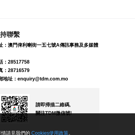
2026-08-08 16:46
311
0
美財長稱霍爾木茲海
峽將逐步失去戰略重
持聯繫
要性
2026-08-08 16:38
址：澳門俾利喇街一五七號A傳訊事務及多媒體
268
0
氹仔有地盤工人暈倒
：28517758
需送院搶救
：28716579
2026-08-08 16:35
郵地址：
enquiry@tdm.com.mo
713
0
氹仔碼頭辦陀螺賽豐
富文旅體驗
2026-08-08 16:10
請即掃描二維碼,
861
0
關注TDM微信號!
治安警雷霆行動截6車
違例
。詳情請見我們的
Cookies使用政策
。