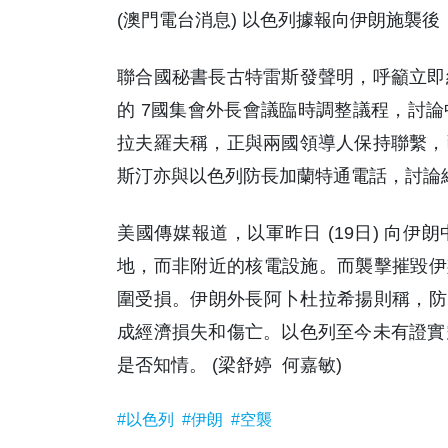
(澳門電台消息) 以色列據報向伊朗施襲
聯合國秘書長古特雷斯發聲明，呼籲立即
的 7國集會外長會議臨時調整議程，討
拉夫羅夫稱，正與兩國領導人保持聯繫，
斯汀亦與以色列防長加蘭特通電話，討論
美國傳媒報道，以軍昨日 (19日) 向
地，而非附近的核電設施。而襲擊摧毀伊
圍受損。伊朗外長阿卜杜拉希揚則稱，防
成經濟損失和傷亡。以色列至今未有證實
是否知情。 (梁舒婷 何嘉敏)
#以色列
#伊朗
#空襲