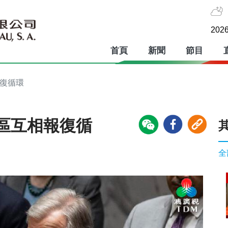
2026
首頁
新聞
節目
報復循環
區互相報復循
全