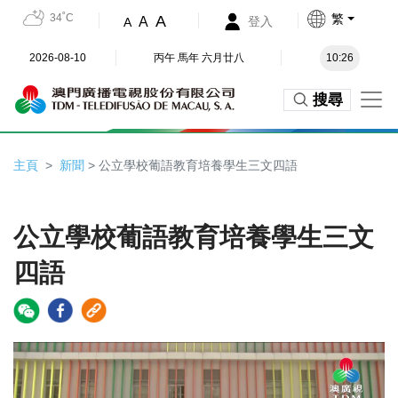
34˚C
繁
A
A
登入
A
2026-08-10
丙午 馬年 六月廿八
10:26
搜尋
主頁
新聞
> 公立學校葡語教育培養學生三文四語
公立學校葡語教育培養學生三文
四語
Video
Player