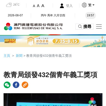
26˚C
繁
A
A
登入
A
2026-08-07
丙午 馬年 六月廿四
19:57
搜尋
主頁
新聞
> 教青局頒發432個青年義工獎項
教青局頒發432個青年義工獎項
Video
Player