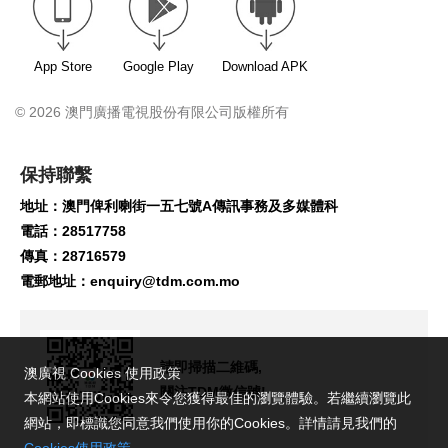
App Store
Google Play
Download APK
© 2026 澳門廣播電視股份有限公司版權所有
保持聯繫
地址：澳門俾利喇街一五七號A傳訊事務及多媒體科
電話：28517758
傳真：28716579
電郵地址：
enquiry@tdm.com.mo
請即掃描二維碼,
澳廣視 Cookies 使用政策
關注TDM微信號!
本網站使用Cookies來令您獲得最佳的瀏覽體驗。若繼續瀏覽此
網站，即標識您同意我們使用你的Cookies。詳情請見我們的