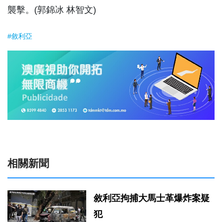
襲擊。(郭錦冰 林智文)
#敘利亞
相關新聞
敘利亞拘捕大馬士革爆炸案疑
犯