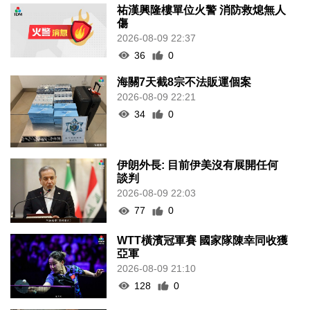
祐漢興隆樓單位火警 消防救熄無人
傷
2026-08-09 22:37
36
0
海關7天截8宗不法販運個案
2026-08-09 22:21
34
0
伊朗外長: 目前伊美沒有展開任何
談判
2026-08-09 22:03
77
0
WTT橫濱冠軍賽 國家隊陳幸同收獲
亞軍
2026-08-09 21:10
128
0