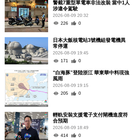
警截7重型單電車非法改裝 當中1人
涉違令駕駛
2026-08-09 20:32
226
0
日本大飯核電站3號機組發電機異
常停運
2026-08-09 19:45
171
0
“白海豚”登陸浙江 華東華中料現強
風雨
2026-08-09 19:15
205
0
輕軌安裝支援電子支付閘機進度符
合預期
2026-08-09 18:49
414
0