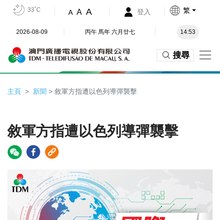
33˚C
繁
A
A
登入
A
2026-08-09
丙午 馬年 六月廿七
14:53
搜尋
主頁
新聞
> 敘軍方指遭以色列導彈襲擊
敘軍方指遭以色列導彈襲擊