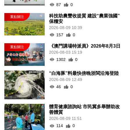
87
0
科技助農豐收提質 建設“農業強國”
保糧安
2026-08-09 10:39
157
0
《澳門講場特派員》2026年8月3日
2026-08-03 15:19
1302
0
“白海豚”料最快傍晚浙閩沿海登陸
2026-08-09 12:49
46
0
體育健康諮詢站 市民冀多舉辦助改
善體質
2026-08-09 11:51
114
0