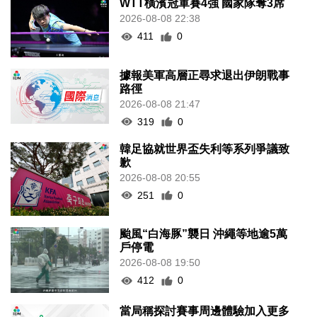
WTT橫濱冠軍賽4強 國家隊奪3席
2026-08-08 22:38
411
0
據報美軍高層正尋求退出伊朗戰事
路徑
2026-08-08 21:47
319
0
韓足協就世界盃失利等系列爭議致
歉
2026-08-08 20:55
251
0
颱風“白海豚”襲日 沖繩等地逾5萬
戶停電
2026-08-08 19:50
412
0
當局稱探討賽事周邊體驗加入更多