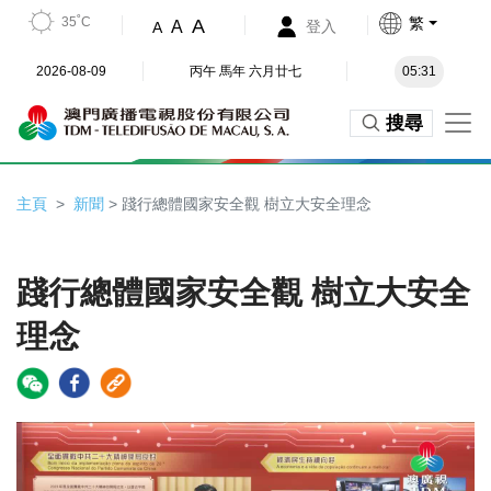
35˚C
繁
A
A
登入
A
2026-08-09
丙午 馬年 六月廿七
05:31
搜尋
主頁
新聞
> 踐行總體國家安全觀 樹立大安全理念
踐行總體國家安全觀 樹立大安全
理念
Video
Player