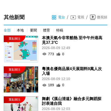
其他新聞
/
/
電台
電視
微視頻
全部
本地
要聞
體育
特稿
本澳天氣今非常酷熱 至中午外港高
見37.3°C
2026-08-09 12:49
773
0
粵澳名優商品展4天展期料9萬人次
入場
2026-08-09 12:10
189
0
舞劇《溪山清遠》融合多元舞蹈探
討表達自我
2026-08-09 12:03