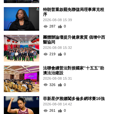
特朗普重啟罷免聯儲局理事庫克程
序
2026-08-08 15:39
287
0
團體辦論壇提升健康素質 倡增中西
醫協同
2026-08-08 15:32
219
0
法聯會續普法對接國家“十五五”助
澳法治建設
2026-08-08 15:31
326
0
菲新星伊雅娜闖多倫多網球賽16強
2026-08-08 14:42
261
0