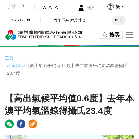
35˚C
繁
A
A
登入
A
2026-08-09
丙午 馬年 六月廿七
09:15
搜尋
主頁
新聞
> 【高出氣候平均值0.6度】去年本澳平均氣溫錄得攝氏
23.4度
【高出氣候平均值0.6度】去年本
澳平均氣溫錄得攝氏23.4度
Video