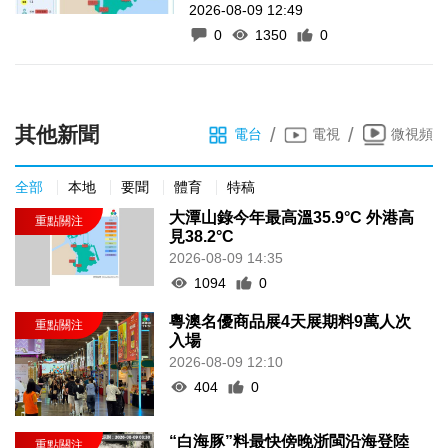
2026-08-09 12:49
0
1350
0
其他新聞
/
/
電台
電視
微視頻
全部
本地
要聞
體育
特稿
大潭山錄今年最高溫35.9°C 外港高
見38.2°C
2026-08-09 14:35
1094
0
粵澳名優商品展4天展期料9萬人次
入場
2026-08-09 12:10
404
0
“白海豚”料最快傍晚浙閩沿海登陸