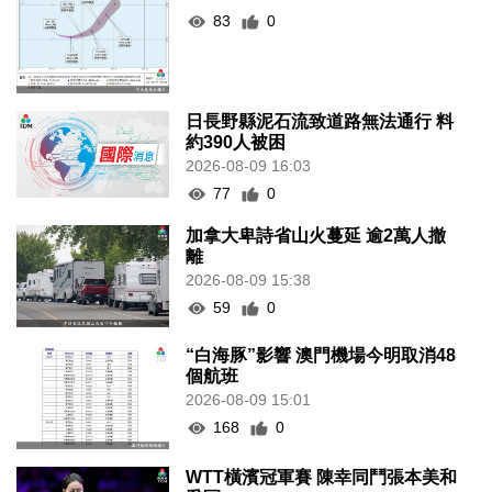
83
0
日長野縣泥石流致道路無法通行 料
約390人被困
2026-08-09 16:03
77
0
加拿大卑詩省山火蔓延 逾2萬人撤
離
2026-08-09 15:38
59
0
“白海豚”影響 澳門機場今明取消48
個航班
2026-08-09 15:01
168
0
WTT橫濱冠軍賽 陳幸同鬥張本美和