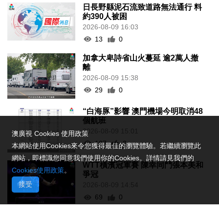
日長野縣泥石流致道路無法通行 料
約390人被困
2026-08-09 16:03
13
0
加拿大卑詩省山火蔓延 逾2萬人撤
離
2026-08-09 15:38
29
0
“白海豚”影響 澳門機場今明取消48
個航班
2026-08-09 15:01
澳廣視 Cookies 使用政策
107
0
本網站使用Cookies來令您獲得最佳的瀏覽體驗。若繼續瀏覽此
網站，即標識您同意我們使用你的Cookies。詳情請見我們的
WTT橫濱冠軍賽 陳幸同鬥張本美和
Cookies使用政策
。
爭冠
接受
2026-08-09 14:54
69
0
伊朗列5條件重開霍爾木茲海峽