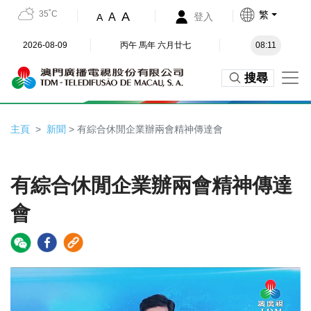
35˚C
繁
A
A
登入
A
2026-08-09
丙午 馬年 六月廿七
08:11
搜尋
主頁
新聞
> 有綜合休閒企業辦兩會精神傳達會
有綜合休閒企業辦兩會精神傳達
會
Video
Player