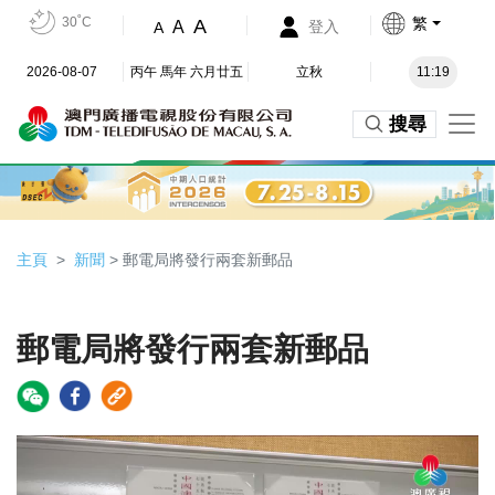
30˚C
繁
A
A
登入
A
2026-08-07
丙午 馬年 六月廿五
立秋
11:19
搜尋
主頁
新聞
> 郵電局將發行兩套新郵品
郵電局將發行兩套新郵品
Video
Player