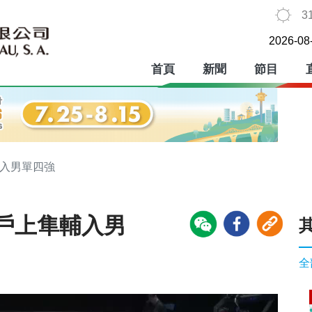
3
2026-08
首頁
新聞
節目
輔入男單四強
戶上隼輔入男
全