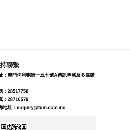
275
0
也門胡塞武裝襲擊致
35名政府軍士兵死亡
2026-08-06 23:06
243
0
岑浩輝滿意科技園籌
建進度 促吸引人才進
駐
2026-08-06 22:35
持聯繫
536
0
址：澳門俾利喇街一五七號A傳訊事務及多媒體
粵政府在澳成功發行
25億離岸人民幣地方
：28517758
債
2026-08-06 22:22
：28716579
861
0
郵地址：
enquiry@tdm.com.mo
韓連續5天報告疑似高
溫致死病例
2026-08-06 21:52