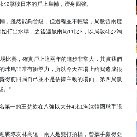
4比2擊敗日本的戶上隼輔，躋身四強。
輔，雖然能夠晉級，但過程並不輕鬆，局數曾兩度
始打出水準，之後連贏兩局11比3，以局數4比2淘
一場比賽，確實戶上這兩年的進步非常大，其實我們
的球風非常有衝擊力，所以今天在場上給我造成很
覺得前四局自己並不是佔據主動的場面，第四局贏
些。”
名第一的王楚欽在八強以大分4比1淘汰韓國球手張
迎戰隊友林高遠，兩人是雙打拍檔，曾攜手贏得亞