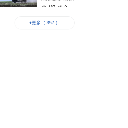
187
0
特朗普再簽令收緊出
+更多（ 357 ）
生公民權打擊生育旅
遊
2026-08-07 08:27
237
0
俄煉油廠遇襲 澤連斯
基稱削弱俄燃料供應
2026-08-07 07:18
181
0
伊朗擬禁美以等國船
隻通行霍爾木茲海峽
2026-08-07 06:54
221
0
西班牙休達非法移民
潮增至約百人死亡
2026-08-06 23:45