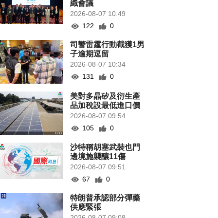
織會議
2026-08-07 10:49
122
0
司警雷霆行動截獲1男
子逾期逗留
2026-08-07 10:34
131
0
美對多晶矽及衍生產
品加稅設最低進口價
2026-08-07 09:54
105
0
沙特稱胡塞武裝也門
邊境施襲釀11傷
2026-08-07 09:51
67
0
特朗普承認部分彈藥
供應緊張
2026-08-07 09:08