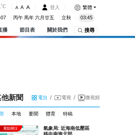
1˚C
A
登入
繁體
A
A
-07
丙午 馬年 六月廿五
立秋
03:45
直播
節目表
關於我們
搜尋
其他新聞
/
/
電台
電視
微視頻
部
本地
要聞
體育
特稿
氣象局: 近海南低壓區
移向南海北部