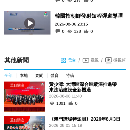
0
297
0
韓國指朝鮮發射短程彈道導彈
2026-08-06 23:15
0
128
0
其他新聞
/
/
電台
電視
微視頻
全部
本地
要聞
體育
特稿
黃少澤: 大灣區深合區縱深推進帶
來法治建設全新機遇
2026-08-08 11:40
1391
0
《澳門講場特派員》2026年8月3日
2026-08-03 15:19