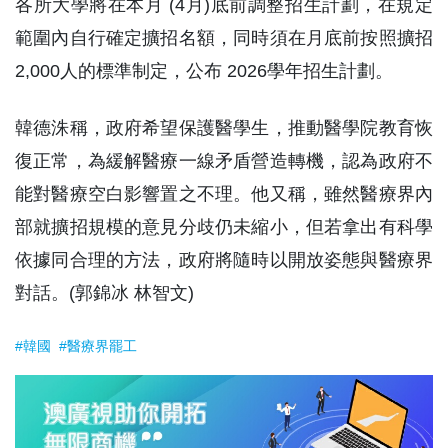
各所大學將在本月 (4月)底前調整招生計劃，在規定
範圍內自行確定擴招名額，同時須在月底前按照擴招
2,000人的標準制定，公布 2026學年招生計劃。
韓德洙稱，政府希望保護醫學生，推動醫學院教育恢
復正常，為緩解醫療一線矛盾營造轉機，認為政府不
能對醫療空白影響置之不理。他又稱，雖然醫療界內
部就擴招規模的意見分歧仍未縮小，但若拿出有科學
依據同合理的方法，政府將隨時以開放姿態與醫療界
對話。(郭錦冰 林智文)
#韓國
#醫療界罷工