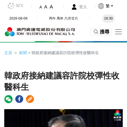
32˚C
繁
A
A
登入
A
2026-08-09
丙午 馬年 六月廿六
16:30
搜尋
主頁
新聞
> 韓政府接納建議容許院校彈性收醫科生
韓政府接納建議容許院校彈性收
醫科生