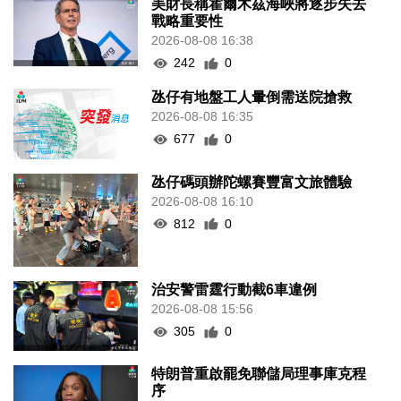
美財長稱霍爾木茲海峽將逐步失去
戰略重要性
2026-08-08 16:38
242
0
氹仔有地盤工人暈倒需送院搶救
2026-08-08 16:35
677
0
氹仔碼頭辦陀螺賽豐富文旅體驗
2026-08-08 16:10
812
0
治安警雷霆行動截6車違例
2026-08-08 15:56
305
0
特朗普重啟罷免聯儲局理事庫克程
序