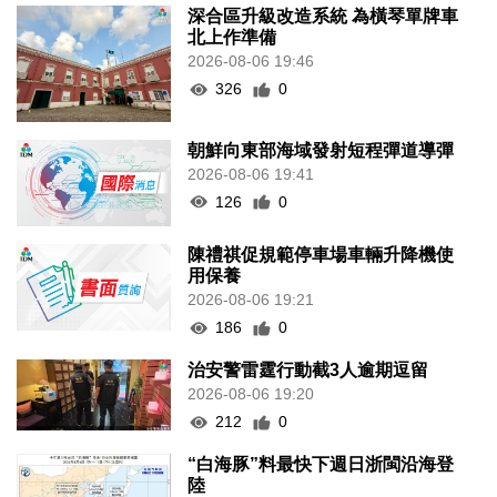
深合區升級改造系統 為橫琴單牌車
北上作準備
2026-08-06 19:46
326
0
朝鮮向東部海域發射短程彈道導彈
2026-08-06 19:41
126
0
陳禮祺促規範停車場車輛升降機使
用保養
2026-08-06 19:21
186
0
治安警雷霆行動截3人逾期逗留
2026-08-06 19:20
212
0
“白海豚”料最快下週日浙閩沿海登
陸