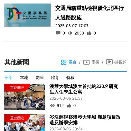
交通局稱重點檢視優化北區行
人過路設施
2025-03-07 17:07
0
2038
0
其他新聞
/
/
電台
電視
微視頻
全部
本地
要聞
體育
特稿
澳琴大學城澳大首批約330名研究
生入住學生公寓
2026-08-06 21:37
912
0
岑浩輝視察澳琴大學城 滿意項目改
造及辦學安排
2026-08-06 20:34