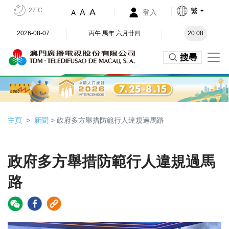
27˚C
繁
A
A
登入
A
2026-08-07
丙午 馬年 六月廿四
20:08
搜尋
主頁
新聞
> 政府多方舉措防範行人違規過馬路
政府多方舉措防範行人違規過馬
路
Video