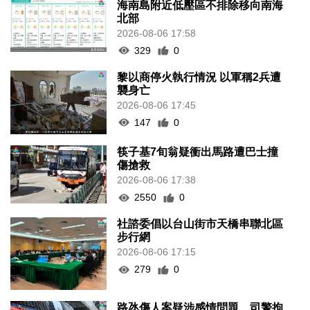
海南島附近低壓區不排除移向南海
北部
2026-08-06 17:58
329
0
黎以商停火執行情況 以軍稱2兵遭
襲身亡
2026-08-06 17:45
147
0
筷子基7旬翁疑衝出馬路遭巴士撞
傷搶救
2026-08-06 17:38
2550
0
社諮委倡以台山街市天橋串聯北區
步行網
2026-08-06 17:15
279
0
路氹傷人案疑涉感情問題 司警拘