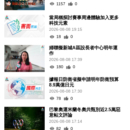
1157
0
當局稱探討賽事周邊體驗加入更多
科技元素
2026-08-08 19:15
18
0
婦聯擬新城A區設長者中心明年運
作
2026-08-08 17:39
180
0
據報日防衛省擬申請明年防衛預算
8.9萬億日元
2026-08-08 17:30
78
0
巴黎奧運米蘭冬奧共甄別近2.5萬惡
意帖文評論
2026-08-08 17:14
82
0