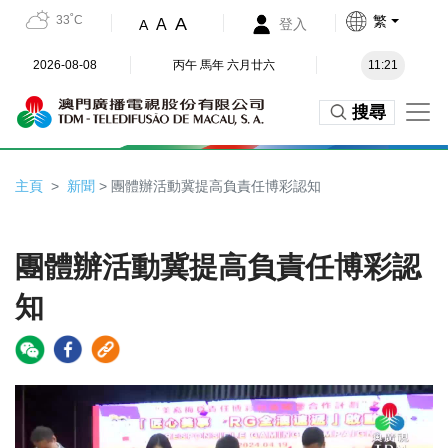
33˚C
繁
A
A
登入
A
2026-08-08
丙午 馬年 六月廿六
11:21
搜尋
主頁
新聞
> 團體辦活動冀提高負責任博彩認知
團體辦活動冀提高負責任博彩認
知
Video
Player