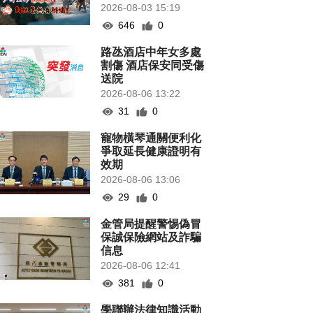
2026-08-03 15:19
646
0
路氹酒店中年女多處
割傷 酒店保安同受傷
送院
2026-08-06 13:22
31
0
寵物橫琴通關便利化
爭取延長健康證明有
效期
2026-08-06 13:06
29
0
金管局提醒警惕偽冒
保誠保險網站及詐騙
信息
2026-08-06 12:41
381
0
學聯辦法律知識活動