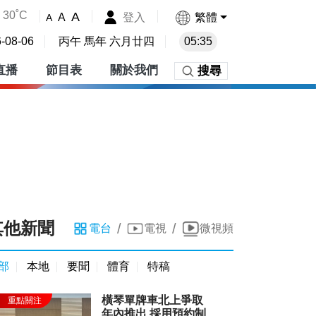
30˚C
A
登入
繁體
A
A
-08-06
丙午 馬年 六月廿四
05:35
直播
節目表
關於我們
搜尋
其他新聞
/
/
電台
電視
微視頻
部
本地
要聞
體育
特稿
橫琴單牌車北上爭取
年內推出 採用預約制