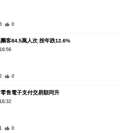
3
0
上半年訪澳團客84.5萬人次 按年跌12.6%
16:56
2
0
食零售電子支付交易額同升
16:32
1
0