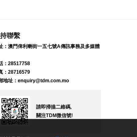
加
2026-08-06 11:11
244
0
“白海豚”料強度變化
持聯繫
不大或略有增強
2026-08-06 10:58
址：澳門俾利喇街一五七號A傳訊事務及多媒體
259
0
：28517758
新一輪長者安裝假牙
計劃明開展
：28716579
2026-08-06 10:54
郵地址：
enquiry@tdm.com.mo
253
0
第8場社文茶座本月20
日晚舉行
請即掃描二維碼,
2026-08-06 10:31
關注TDM微信號!
193
0
德國萊比錫機場跑道
現載爆炸物無人機