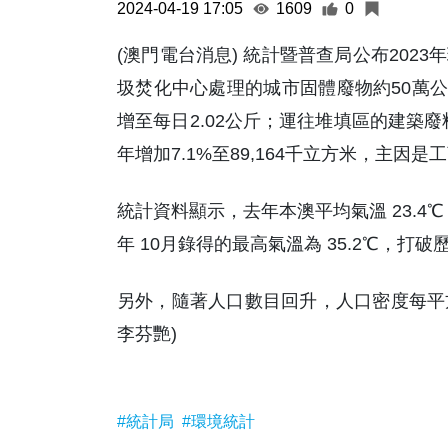
2024-04-19 17:05
1609
0
(澳門電台消息) 統計暨普查局公布20
圾焚化中心處理的城市固體廢物約50萬公
增至每日2.02公斤；運往堆填區的建築廢料
年增加7.1%至89,164千立方米，主因
統計資料顯示，去年本澳平均氣溫 23.4℃，較
年 10月錄得的最高氣溫為 35.2℃，打
另外，隨著人口數目回升，人口密度每平方
李芬艷)
#統計局
#環境統計