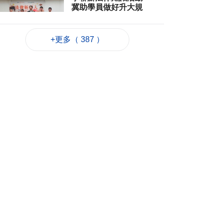
冀助學員做好升大規
劃
2026-08-06 12:22
+更多（ 387 ）
111
0
粵澳名優首日簽49份
協議 展商冀合作拓市
2026-08-06 12:19
118
0
烏克蘭指朝鮮導彈部
隊開始在俄西部部署
2026-08-06 12:17
17
0
巴西與阿根廷關係降
級 阿駐巴大使將回國
休假
2026-08-06 12:12
66
0