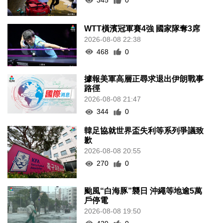
345
0
WTT橫濱冠軍賽4強 國家隊奪3席
2026-08-08 22:38
468
0
據報美軍高層正尋求退出伊朗戰事
路徑
2026-08-08 21:47
344
0
韓足協就世界盃失利等系列爭議致
歉
2026-08-08 20:55
270
0
颱風“白海豚”襲日 沖繩等地逾5萬
戶停電
2026-08-08 19:50