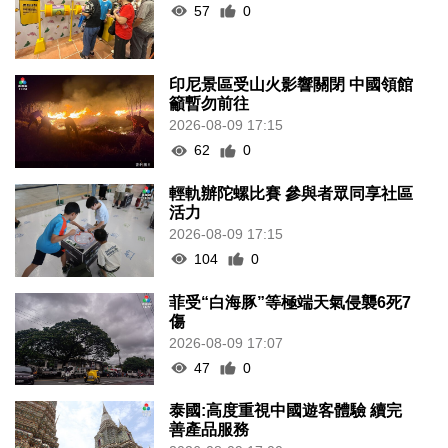
57
0
印尼景區受山火影響關閉 中國領館
籲暫勿前往
2026-08-09 17:15
62
0
輕軌辦陀螺比賽 參與者眾同享社區
活力
2026-08-09 17:15
104
0
菲受“白海豚”等極端天氣侵襲6死7
傷
2026-08-09 17:07
47
0
泰國:高度重視中國遊客體驗 續完
善產品服務