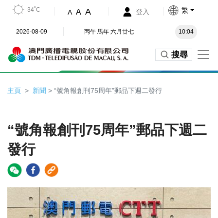
34˚C
繁
A
A
登入
A
2026-08-09
丙午 馬年 六月廿七
10:04
搜尋
主頁
新聞
> “號角報創刊75周年”郵品下週二發行
“號角報創刊75周年”郵品下週二
發行