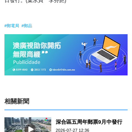
日發行。(葉永貞 李芬艷)
#郵電局
#郵品
相關新聞
深合區五周年郵票9月中發行
2026-07-27 12:36