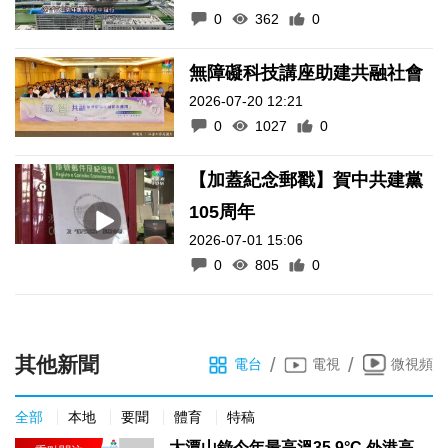
0
362
0
無障礙科技講座助建共融社會
2026-07-20 12:21
0
1027
0
【加蓋紀念郵戳】賀中共建黨
105周年
2026-07-01 15:06
0
805
0
其他新聞
/
/
電台
電視
微視頻
全部
本地
要聞
體育
特稿
大潭山錄今年最高溫35.9°C 外港高