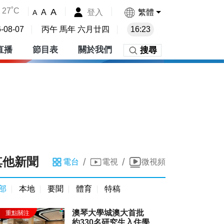
27˚C
A
登入
繁體
A
A
-08-07
丙午 馬年 六月廿四
16:23
直播
節目表
關於我們
搜尋
其他新聞
/
/
電台
電視
微視頻
部
本地
要聞
體育
特稿
澳琴大學城澳大首批
約330名研究生入住學