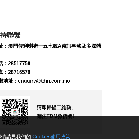
223
0
內地傳媒公司拜訪澳
廣視冀加強交流
2026-08-06 18:22
持聯繫
192
0
址：澳門俾利喇街一五七號A傳訊事務及多媒體
海南島附近低壓區不
排除移向南海北部
：28517758
2026-08-06 17:58
290
0
：28716579
郵地址：
enquiry@tdm.com.mo
黎以商停火執行情況
以軍稱2兵遭襲身亡
2026-08-06 17:45
129
0
請即掃描二維碼,
筷子基7旬翁疑衝出馬
關注TDM微信號!
路遭巴士撞傷搶救
2026-08-06 17:38
2480
0
。詳情請見我們的
Cookies使用政策
。