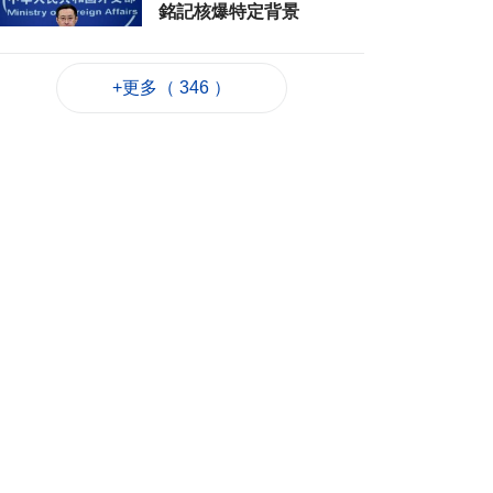
銘記核爆特定背景
2026-08-06 20:42
130
0
+更多（ 346 ）
工務局持續優化石排
灣社區未發展土地
2026-08-06 20:11
214
0
深合區升級改造系統
為橫琴單牌車北上作
準備
2026-08-06 19:46
272
0
朝鮮向東部海域發射
短程彈道導彈
2026-08-06 19:41
92
0
陳禮祺促規範停車場
車輛升降機使用保養