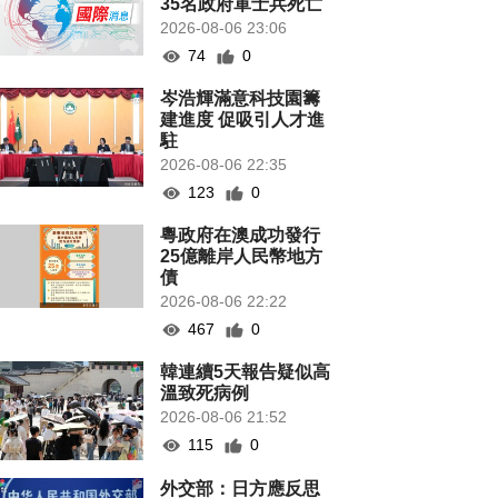
35名政府軍士兵死亡
2026-08-06 23:06
74
0
岑浩輝滿意科技園籌
建進度 促吸引人才進
駐
2026-08-06 22:35
123
0
粵政府在澳成功發行
25億離岸人民幣地方
債
2026-08-06 22:22
467
0
韓連續5天報告疑似高
溫致死病例
2026-08-06 21:52
115
0
外交部：日方應反思