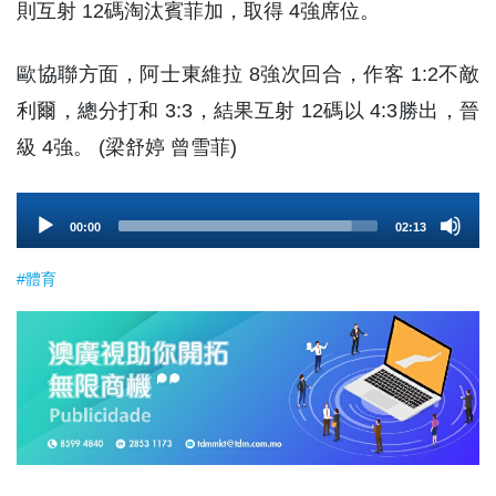
則互射 12碼淘汰賓菲加，取得 4強席位。
歐協聯方面，阿士東維拉 8強次回合，作客 1:2不敵
利爾，總分打和 3:3，結果互射 12碼以 4:3勝出，晉
級 4強。 (梁舒婷 曾雪菲)
Audio
00:00
02:13
Player
#體育