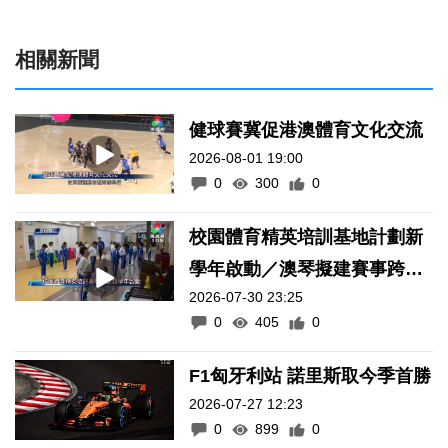
相關新聞
健球賽冀促港澳體育文化交流
2026-08-01 19:00
0
300
0
校園體育精英培訓基地計劃新
學年啟動／澳琴擬建賽事跨境
2026-07-30 23:25
通關便利化機制
0
405
0
F1匈牙利站 諾里斯取今季首勝
2026-07-27 12:23
0
899
0