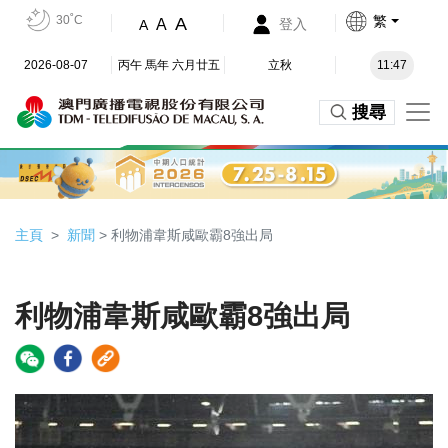
30˚C
繁
A
A
登入
A
2026-08-07
丙午 馬年 六月廿五
立秋
11:47
搜尋
主頁
新聞
> 利物浦韋斯咸歐霸8強出局
利物浦韋斯咸歐霸8強出局