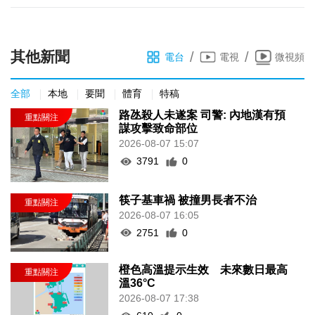
其他新聞
/
/
電台
電視
微視頻
全部
本地
要聞
體育
特稿
路氹殺人未遂案 司警: 內地漢有預
謀攻擊致命部位
2026-08-07 15:07
3791
0
筷子基車禍 被撞男長者不治
2026-08-07 16:05
2751
0
橙色高溫提示生效 未來數日最高
溫36°C
2026-08-07 17:38