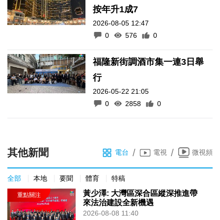
按年升1成7
2026-08-05 12:47
0
576
0
福隆新街調酒市集一連3日舉
行
2026-05-22 21:05
0
2858
0
其他新聞
/
/
電台
電視
微視頻
全部
本地
要聞
體育
特稿
黃少澤: 大灣區深合區縱深推進帶
來法治建設全新機遇
2026-08-08 11:40