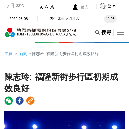
33˚C
繁
A
A
登入
A
2026-08-08
丙午 馬年 六月廿六
11:03
搜尋
主頁
新聞
> 陳志玲: 福隆新街步行區初期成效良好
陳志玲: 福隆新街步行區初期成
效良好