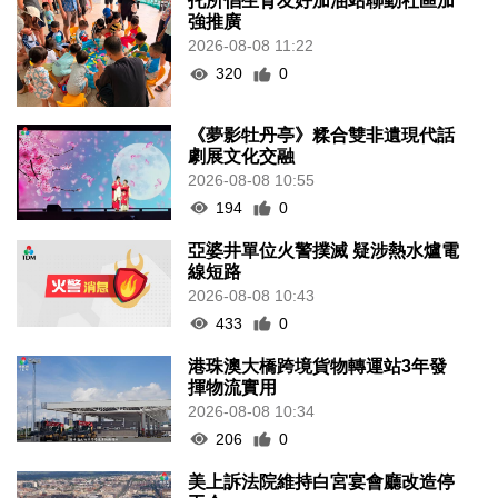
托所倡生育友好加油站聯動社區加
強推廣
2026-08-08 11:22
320
0
《夢影牡丹亭》糅合雙非遺現代話
劇展文化交融
2026-08-08 10:55
194
0
亞婆井單位火警撲滅 疑涉熱水爐電
線短路
2026-08-08 10:43
433
0
港珠澳大橋跨境貨物轉運站3年發
揮物流實用
2026-08-08 10:34
206
0
美上訴法院維持白宮宴會廳改造停