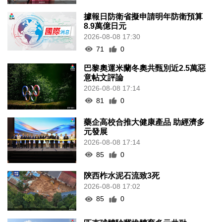
據報日防衛省擬申請明年防衛預算
8.9萬億日元
2026-08-08 17:30
71
0
巴黎奧運米蘭冬奧共甄別近2.5萬惡
意帖文評論
2026-08-08 17:14
81
0
藥企高校合推大健康產品 助經濟多
元發展
2026-08-08 17:14
85
0
陝西柞水泥石流致3死
2026-08-08 17:02
85
0