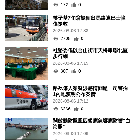
172
0
筷子基7旬翁疑衝出馬路遭巴士撞
傷搶救
2026-08-06 17:38
2705
0
社諮委倡以台山街市天橋串聯北區
步行網
2026-08-06 17:15
307
0
路氹傷人案疑涉感情問題 司警拘
1內地漢明公布案情
2026-08-06 17:12
3236
0
閩啟動防颱風四級應急響應防禦“白
海豚”
2026-08-06 17:08