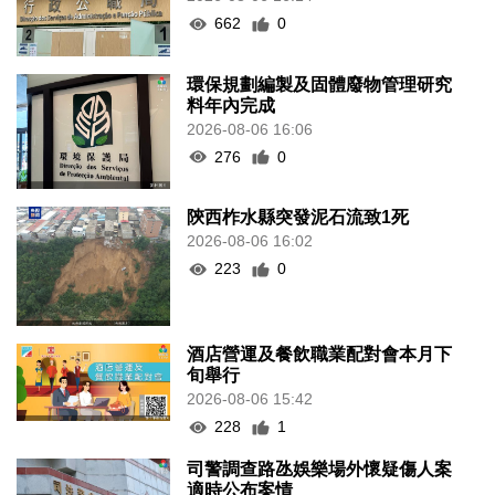
662
0
環保規劃編製及固體廢物管理研究
料年內完成
2026-08-06 16:06
276
0
陝西柞水縣突發泥石流致1死
2026-08-06 16:02
223
0
酒店營運及餐飲職業配對會本月下
旬舉行
2026-08-06 15:42
228
1
司警調查路氹娛樂場外懷疑傷人案
適時公布案情