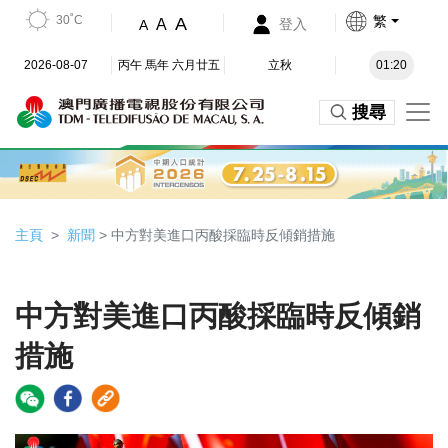
30˚C
繁
A
A
登入
A
2026-08-07
丙午 馬年 六月廿五
立秋
01:20
搜尋
主頁
新聞
> 中方對美進口丙酸採臨時反傾銷措施
中方對美進口丙酸採臨時反傾銷
措施