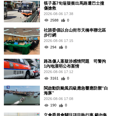
筷子基7旬翁疑衝出馬路遭巴士撞
傷搶救
2026-08-06 17:38
2588
0
社諮委倡以台山街市天橋串聯北區
步行網
2026-08-06 17:15
294
0
路氹傷人案疑涉感情問題 司警拘
1內地漢明公布案情
2026-08-06 17:12
3161
0
閩啟動防颱風四級應急響應防禦“白
海豚”
2026-08-06 17:08
190
0
立會委員會關注項目執行率 籲勿集