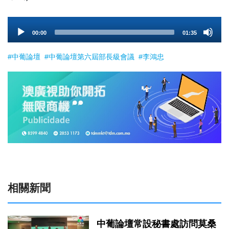
Audio
00:00
01:35
Player
#中葡論壇
#中葡論壇第六屆部長級會議
#李鴻忠
相關新聞
中葡論壇常設秘書處訪問莫桑