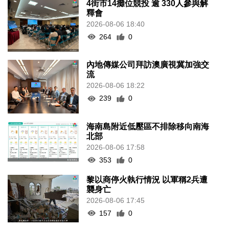
4街市14攤位競投 逾 330人參與解
釋會
2026-08-06 18:40
264
0
內地傳媒公司拜訪澳廣視冀加強交
流
2026-08-06 18:22
239
0
海南島附近低壓區不排除移向南海
北部
2026-08-06 17:58
353
0
黎以商停火執行情況 以軍稱2兵遭
襲身亡
2026-08-06 17:45
157
0