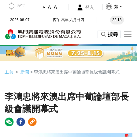
26˚C
繁
A
A
登入
A
2026-08-07
丙午 馬年 六月廿四
22:18
搜尋
主頁
新聞
> 李鴻忠將來澳出席中葡論壇部長級會議開幕式
李鴻忠將來澳出席中葡論壇部長
級會議開幕式