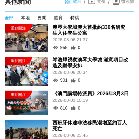
其他新聞
/
/
電台
電視
微視頻
全部
本地
要聞
體育
特稿
澳琴大學城澳大首批約330名研究
生入住學生公寓
2026-08-06 21:37
955
0
岑浩輝視察澳琴大學城 滿意項目改
造及辦學安排
2026-08-06 20:34
901
0
《澳門講場特派員》2026年8月3日
2026-08-03 15:19
816
0
西班牙休達非法移民潮增至約百人
死亡
2026-08-06 23:45