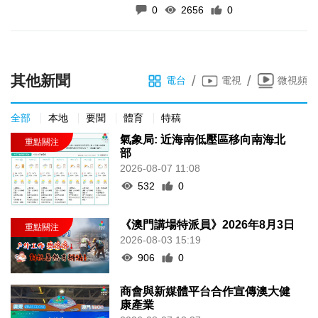
0
2656
0
其他新聞
/
/
電台
電視
微視頻
全部
本地
要聞
體育
特稿
氣象局: 近海南低壓區移向南海北
部
2026-08-07 11:08
532
0
《澳門講場特派員》2026年8月3日
2026-08-03 15:19
906
0
商會與新媒體平台合作宣傳澳大健
康產業