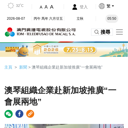
32˚C
繁
A
A
登入
A
2026-08-07
丙午 馬年 六月廿五
立秋
05:50
搜尋
主頁
新聞
> 澳琴組織企業赴新加坡推廣“一會展兩地”
澳琴組織企業赴新加坡推廣“一
會展兩地”
Video