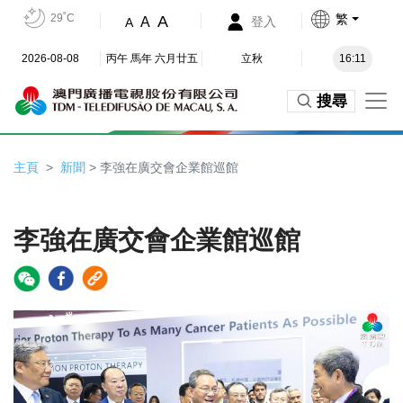
29˚C
繁
A
A
登入
A
2026-08-08
丙午 馬年 六月廿五
立秋
16:11
搜尋
主頁
新聞
> 李強在廣交會企業館巡館
李強在廣交會企業館巡館