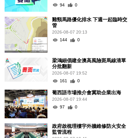
94
0
雞頸馬路優化排水 下週一起臨時交
管
2026-08-07 20:13
144
0
梁鴻細倡建全澳高風險斑馬線清單
分批翻新
2026-08-07 19:52
161
0
葡西語市場推介會冀助企業出海
2026-08-07 19:44
97
0
政府啟梳理樓宇外牆維修防火安全
監管流程