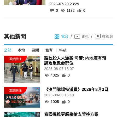
2026-07-20 23:29
0
1192
0
其他新聞
/
/
電台
電視
微視頻
全部
本地
要聞
體育
特稿
路氹殺人未遂案 司警: 內地漢有預
謀攻擊致命部位
2026-08-07 15:07
4325
0
《澳門講場特派員》2026年8月3日
2026-08-03 15:19
1005
0
泰國擬推更嚴格槍支管控方案