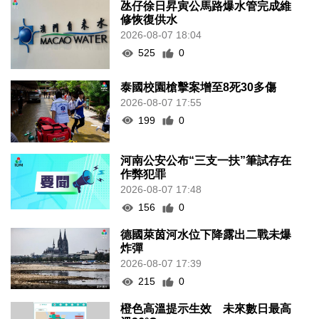
氹仔徐日昇寅公馬路爆水管完成維
修恢復供水
2026-08-07 18:04
525
0
泰國校園槍擊案增至8死30多傷
2026-08-07 17:55
199
0
河南公安公布“三支一扶”筆試存在
作弊犯罪
2026-08-07 17:48
156
0
德國萊茵河水位下降露出二戰未爆
炸彈
2026-08-07 17:39
215
0
橙色高溫提示生效 未來數日最高