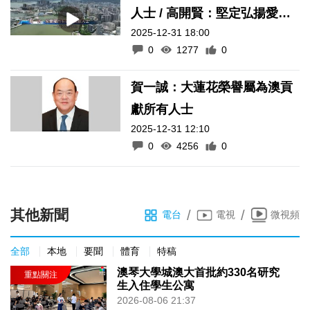
人士 / 高開賢：堅定弘揚愛國
2025-12-31 18:00
愛澳核心價值
0
1277
0
賀一誠：大蓮花榮譽屬為澳貢
獻所有人士
2025-12-31 12:10
0
4256
0
其他新聞
/
/
電台
電視
微視頻
全部
本地
要聞
體育
特稿
澳琴大學城澳大首批約330名研究
生入住學生公寓
2026-08-06 21:37