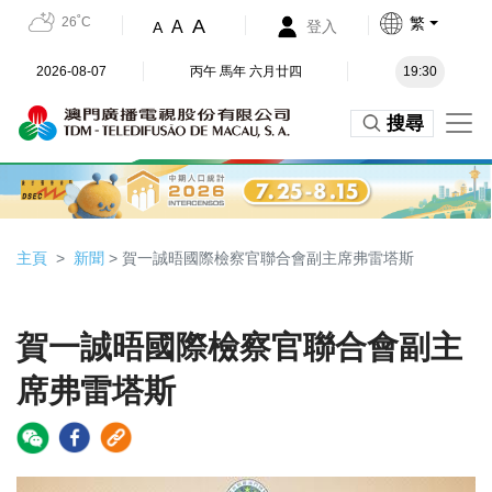
26˚C
繁
A
A
登入
A
2026-08-07
丙午 馬年 六月廿四
19:30
搜尋
主頁
新聞
> 賀一誠晤國際檢察官聯合會副主席弗雷塔斯
賀一誠晤國際檢察官聯合會副主
席弗雷塔斯