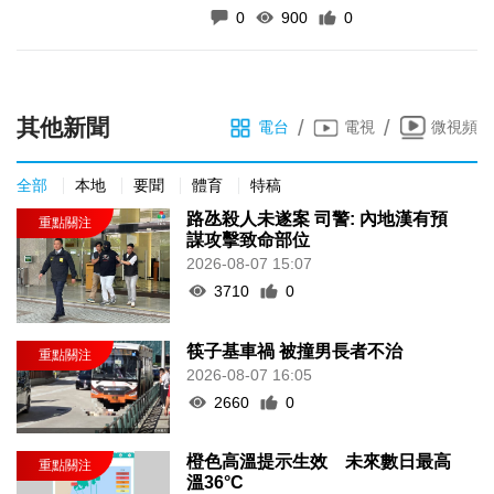
0
900
0
其他新聞
/
/
電台
電視
微視頻
全部
本地
要聞
體育
特稿
路氹殺人未遂案 司警: 內地漢有預
謀攻擊致命部位
2026-08-07 15:07
3710
0
筷子基車禍 被撞男長者不治
2026-08-07 16:05
2660
0
橙色高溫提示生效 未來數日最高
溫36°C