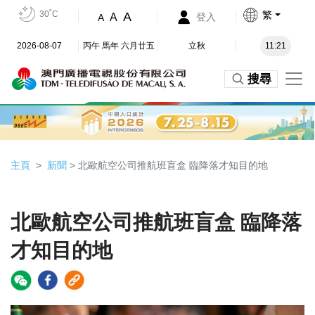
30˚C
繁
A
A
登入
A
2026-08-07
丙午 馬年 六月廿五
立秋
11:21
搜尋
主頁
新聞
> 北歐航空公司推航班盲盒 臨降落才知目的地
北歐航空公司推航班盲盒 臨降落
才知目的地