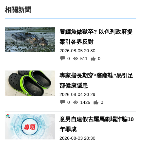
相關新聞
養鱷魚做獄卒? 以色列政府提
案引各界反對
2026-08-05 20:30
0
511
0
專家指長期穿“窿窿鞋”易引足
部健康隱患
2026-08-04 20:29
0
1425
0
意男自建假古羅馬劇場詐騙10
年罪成
2026-08-03 20:30