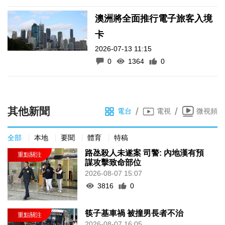
澳洲將全面推行電子旅客入境
卡
2026-07-13 11:15
0
1364
0
其他新聞
/
/
電台
電視
微視頻
全部
本地
要聞
體育
特稿
路氹殺人未遂案 司警: 內地漢有預
謀攻擊致命部位
2026-08-07 15:07
3816
0
筷子基車禍 被撞男長者不治
2026-08-07 16:05