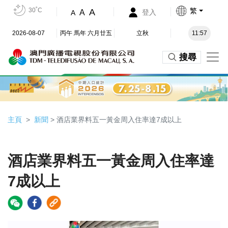
30˚C
繁
A
A
登入
A
2026-08-07
丙午 馬年 六月廿五
立秋
11:57
搜尋
主頁
新聞
> 酒店業界料五一黃金周入住率達7成以上
酒店業界料五一黃金周入住率達
7成以上