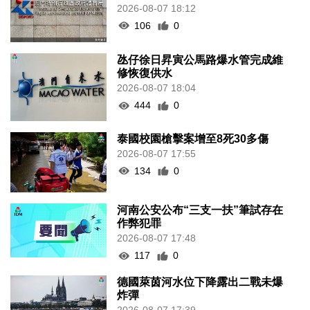
2026-08-07 18:12
106
0
氹仔徐日昇寅公馬路爆水管完成維
修恢復供水
2026-08-07 18:04
444
0
泰國校園槍擊案增至8死30多傷
2026-08-07 17:55
134
0
河南公安公布“三支一扶”筆試存在
作弊犯罪
2026-08-07 17:48
117
0
德國萊茵河水位下降露出二戰未爆
炸彈