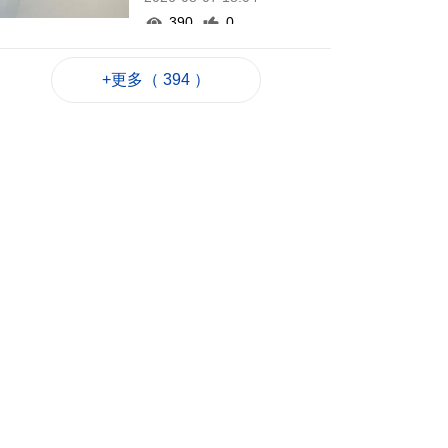
390
0
泰國校園槍擊案增至8
+更多（ 394 ）
死30多傷
2026-08-07 17:55
104
0
河南公安公布“三支一
扶”筆試存在作弊犯罪
2026-08-07 17:48
90
0
德國萊茵河水位下降
露出二戰未爆炸彈
2026-08-07 17:39
131
0
澳車北上APP優化界
面 增已預約通關紀錄
2026-08-07 17:30
178
0