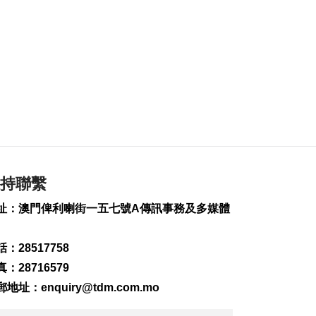
季升1.9%
2026-08-07 16:30
155
0
何潤生倡研會展業智
能化發展扶持政策
2026-08-07 16:25
126
0
上半年旅客人均非博
彩消費2123元 按年升
7.8%
持聯繫
2026-08-07 16:22
124
0
址：澳門俾利喇街一五七號A傳訊事務及多媒體
上半年新成立公司
：28517758
2726間
2026-08-07 16:20
：28716579
133
0
郵地址：
enquiry@tdm.com.mo
內地漢涉不法匯兌被