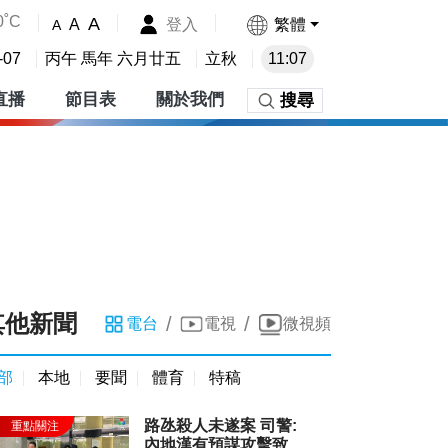
0˚C
A
登入
繁體
A
A
-07
丙午 馬年 六月廿五
立秋
11:07
直播
節目表
關於我們
搜尋
其他新聞
/
/
電台
電視
微視頻
部
本地
要聞
體育
特稿
路氹殺人未遂案 司警:
內地漢有預謀攻擊致