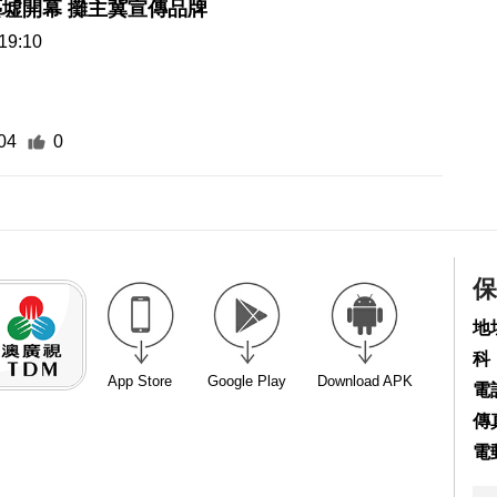
墟開幕 攤主冀宣傳品牌
19:10
04
0
保
地
科
App Store
Google Play
Download APK
電話
傳真
電