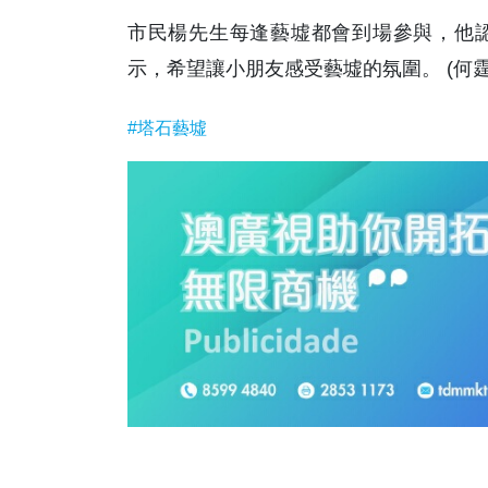
市民楊先生每逢藝墟都會到場參與，他
示，希望讓小朋友感受藝墟的氛圍。 (何霆
#塔石藝墟