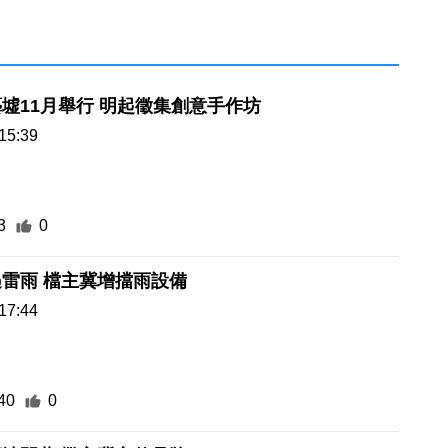
墟11月舉行 明起徵集創意手作坊
15:39
3
0
藝墟尾聲遇雷雨 檔主冀增擋雨設備
17:44
40
0