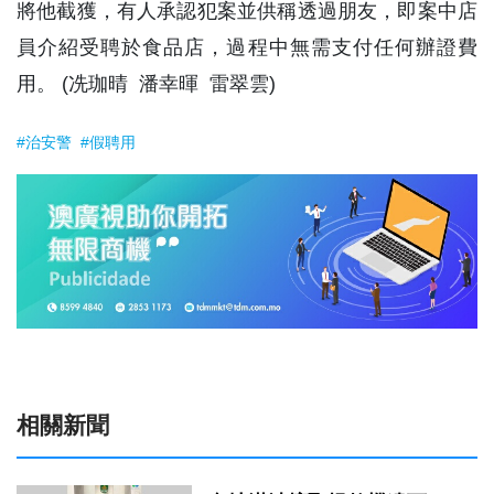
將他截獲，有人承認犯案並供稱透過朋友，即案中店
員介紹受聘於食品店，過程中無需支付任何辦證費
用。 (冼珈晴 潘幸暉 雷翠雲)
#治安警
#假聘用
相關新聞