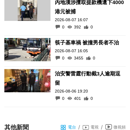
內地漢涉擅取提款機遺下4000
港元被捕
2026-08-07 16:07
0
392
0
筷子基車禍 被撞男長者不治
2026-08-07 16:05
0
3455
0
治安警雷霆行動截3人逾期逗
留
2026-08-06 19:20
0
401
0
其他新聞
/
/
電台
電視
微視頻