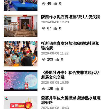
48
0
陝西柞水泥石流增至2死1人仍失蹤
2026-08-08 12:20
67
0
托所倡生育友好加油站聯動社區加
強推廣
2026-08-08 11:22
203
0
《夢影牡丹亭》糅合雙非遺現代話
劇展文化交融
2026-08-08 10:55
125
0
亞婆井單位火警撲滅 疑涉熱水爐電
線短路
2026-08-08 10:43