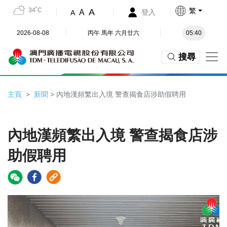
34˚C
繁
A
A
登入
A
2026-08-08
丙午 馬年 六月廿六
05:40
搜尋
主頁
新聞
> 內地漢頻繁出入境 警查揭食店涉助假聘用
內地漢頻繁出入境 警查揭食店涉
助假聘用