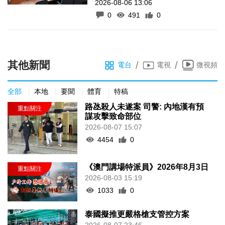
2026-08-06 13:06
0
491
0
其他新聞
/
/
電台
電視
微視頻
全部
本地
要聞
體育
特稿
路氹殺人未遂案 司警: 內地漢有預
謀攻擊致命部位
2026-08-07 15:07
4454
0
《澳門講場特派員》2026年8月3日
2026-08-03 15:19
1033
0
泰國擬推更嚴格槍支管控方案