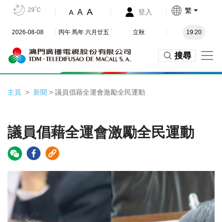
29˚C
繁
A
A
登入
A
2026-08-08
丙午 馬年 六月廿五
立秋
19:20
搜尋
主頁
新聞
> 議員倡藉全運會激勵全民運動
議員倡藉全運會激勵全民運動