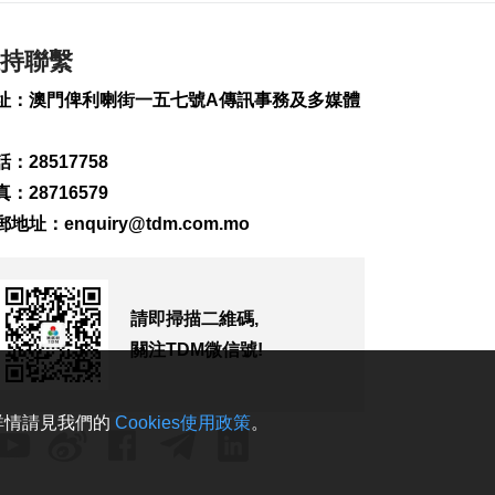
2026-08-09 06:57
192
0
持聯繫
美參議院通過臨時撥
址：澳門俾利喇街一五七號A傳訊事務及多媒體
款法案
2026-08-08 23:37
335
0
：28517758
：28716579
“白海豚” 影響 澳門機
場明後取消32個航班
郵地址：
enquiry@tdm.com.mo
2026-08-08 23:12
547
0
泰國校園槍擊案增至9
請即掃描二維碼,
死
關注TDM微信號!
2026-08-08 23:04
329
0
。詳情請見我們的
Cookies使用政策
。
WTT橫濱冠軍賽4強
國家隊奪3席
2026-08-08 22:38