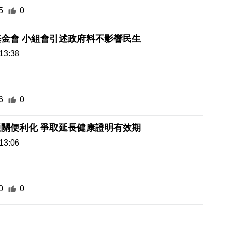
5
0
金會 小組會引述政府料不影響民生
13:38
6
0
寵物橫琴通關便利化 爭取延長健康證明有效期
13:06
0
0