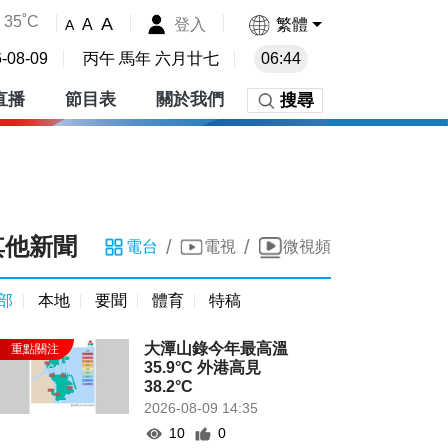
35˚C
A
登入
繁體
A
A
-08-09
丙午 馬年 六月廿七
06:44
直播
節目表
關於我們
搜尋
其他新聞
/
/
電台
電視
微視頻
部
本地
要聞
體育
特稿
大潭山錄今年最高溫
35.9°C 外港高見
38.2°C
2026-08-09 14:35
10
0