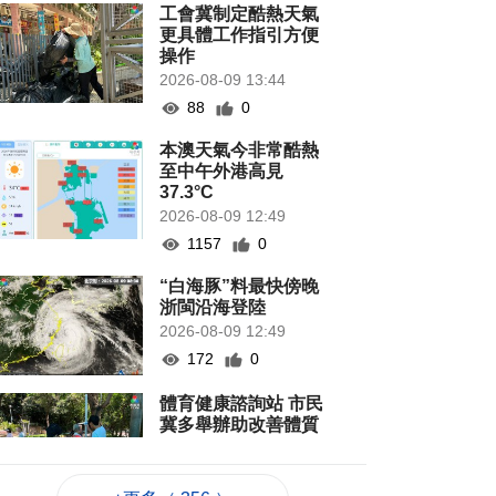
工會冀制定酷熱天氣
更具體工作指引方便
操作
2026-08-09 13:44
88
0
本澳天氣今非常酷熱
至中午外港高見
37.3°C
2026-08-09 12:49
1157
0
“白海豚”料最快傍晚
浙閩沿海登陸
2026-08-09 12:49
172
0
體育健康諮詢站 市民
冀多舉辦助改善體質
2026-08-09 11:51
154
0