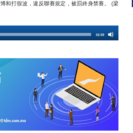
博和打假波，違反聯賽規定，被罰終身禁賽。 (梁
02:59