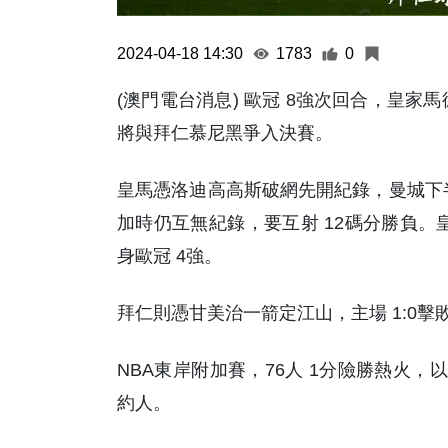
2024-04-18 14:30
1783
0
(澳門電台消息) 歐冠 8強次回合，皇家
將與拜仁慕尼黑爭入決賽。
皇馬憑洛迪高高斯破網先開紀錄，曼城下半場
加時仍互無紀錄，要互射 12碼分勝負。皇
身歐冠 4強。
拜仁則憑甘美治一箭定江山，主場 1:0擊敗
NBA東岸附加賽，76人 1分險勝熱火，
約人。