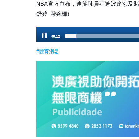
NBA官方宣布，速龍球員莊迪波達涉及賭
舒婷 歐婉姍)
Audio
00:13
Player
#體育消息