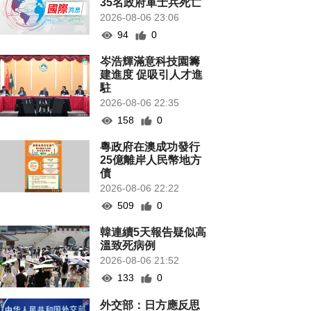
35名政府軍士兵死亡
2026-08-06 23:06
94
0
岑浩輝滿意科技園籌
建進度 促吸引人才進
駐
2026-08-06 22:35
158
0
粵政府在澳成功發行
25億離岸人民幣地方
債
2026-08-06 22:22
509
0
韓連續5天報告疑似高
溫致死病例
2026-08-06 21:52
133
0
外交部：日方應反思