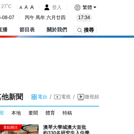
27˚C
A
登入
繁體
A
A
-08-07
丙午 馬年 六月廿四
17:34
直播
節目表
關於我們
搜尋
其他新聞
/
/
電台
電視
微視頻
部
本地
要聞
體育
特稿
澳琴大學城澳大首批
約330名研究生入住學