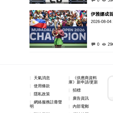
0
59
伊雅娜成首
2026-08-04 
0
29
天氣消息
《供應商資料
庫》新申請/更新
使用條款
招標
隱私政策
廣告資訊
網絡服務註冊聲
明
內部電郵