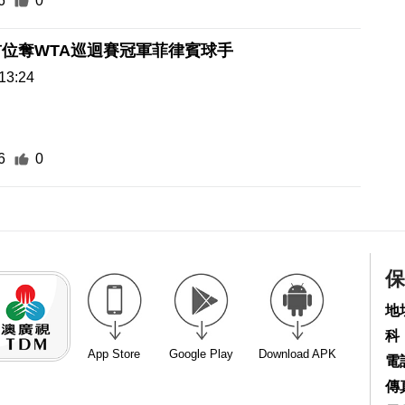
6
0
位奪WTA巡迴賽冠軍菲律賓球手
13:24
6
0
保
地
科
App Store
Google Play
Download APK
電話
傳真