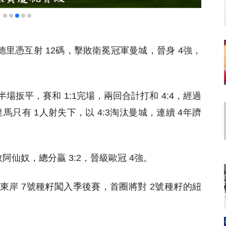
馬德里憑互射 12碼，擊敗衛冕冠軍曼城，晉身 4強，
扳平，賽和 1:1完場，兩回合計打和 4:4，經過
馬只有 1人射失下，以 4:3淘汰曼城，連續 4年躋
阿仙奴，總分贏 3:2，晉級歐冠 4強。
以東岸 7號種籽闖入季後賽，首圈將對 2號種籽的紐