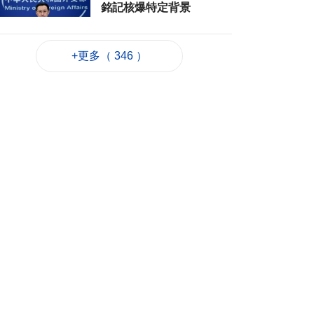
銘記核爆特定背景
2026-08-06 20:42
139
0
+更多（ 346 ）
工務局持續優化石排
灣社區未發展土地
2026-08-06 20:11
226
0
深合區升級改造系統
為橫琴單牌車北上作
準備
2026-08-06 19:46
292
0
朝鮮向東部海域發射
短程彈道導彈
2026-08-06 19:41
97
0
陳禮祺促規範停車場
車輛升降機使用保養