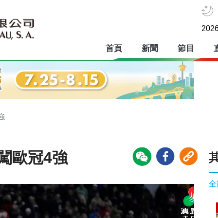
2026
首頁
新聞
節目
強
闖歐冠4強
全