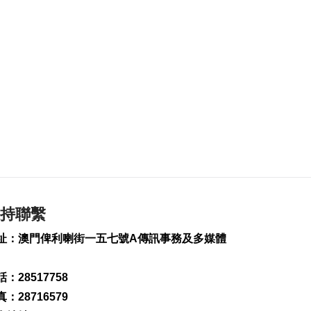
229
0
內地傳媒公司拜訪澳
廣視冀加強交流
2026-08-06 18:22
201
0
海南島附近低壓區不
排除移向南海北部
2026-08-06 17:58
302
0
黎以商停火執行情況
以軍稱2兵遭襲身亡
持聯繫
2026-08-06 17:45
131
0
址：澳門俾利喇街一五七號A傳訊事務及多媒體
筷子基7旬翁疑衝出馬
路遭巴士撞傷搶救
：28517758
2026-08-06 17:38
：28716579
2516
0