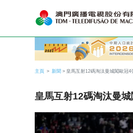
主頁
新聞
> 皇馬互射12碼淘汰曼城闖歐冠4
皇馬互射12碼淘汰曼城