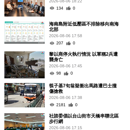
2026-08-06 18:22
134
0
海南島附近低壓區不排除移向南海
北部
2026-08-06 17:58
207
0
黎以商停火執行情況 以軍稱2兵遭
襲身亡
2026-08-06 17:45
98
0
筷子基7旬翁疑衝出馬路遭巴士撞
傷搶救
2026-08-06 17:38
2181
0
社諮委倡以台山街市天橋串聯北區
步行網
2026-08-06 17:15