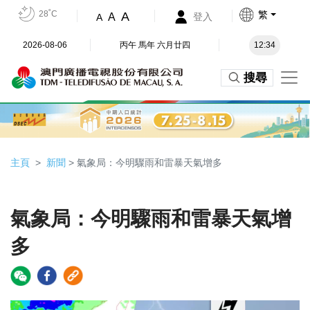
28˚C
繁
A
A
登入
A
2026-08-06
丙午 馬年 六月廿四
12:34
搜尋
主頁
新聞
> 氣象局：今明驟雨和雷暴天氣增多
氣象局：今明驟雨和雷暴天氣增
多
Video