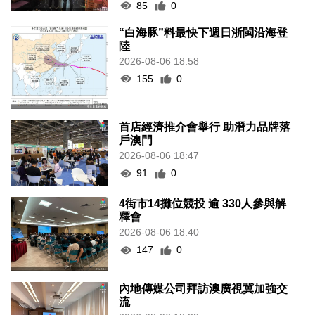
85
0
“白海豚”料最快下週日浙閩沿海登
陸
2026-08-06 18:58
155
0
首店經濟推介會舉行 助潛力品牌落
戶澳門
2026-08-06 18:47
91
0
4街市14攤位競投 逾 330人參與解
釋會
2026-08-06 18:40
147
0
內地傳媒公司拜訪澳廣視冀加強交
流