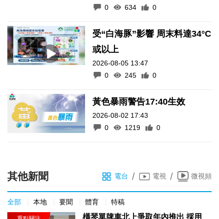
0
634
0
受“白海豚”影響 周末料達34°C
或以上
2026-08-05 13:47
0
245
0
黃色暴雨警告17:40生效
2026-08-02 17:43
0
1219
0
其他新聞
/
/
電台
電視
微視頻
全部
本地
要聞
體育
特稿
橫琴單牌車北上爭取年內推出 採用