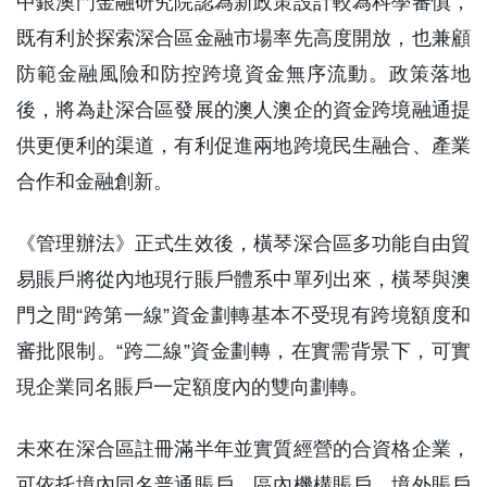
中銀澳門金融研究院認為新政策設計較為科學審慎，
既有利於探索深合區金融市場率先高度開放，也兼顧
防範金融風險和防控跨境資金無序流動。政策落地
後，將為赴深合區發展的澳人澳企的資金跨境融通提
供更便利的渠道，有利促進兩地跨境民生融合、產業
合作和金融創新。
《管理辦法》正式生效後，橫琴深合區多功能自由貿
易賬戶將從內地現行賬戶體系中單列出來，橫琴與澳
門之間“跨第一線”資金劃轉基本不受現有跨境額度和
審批限制。“跨二線”資金劃轉，在實需背景下，可實
現企業同名賬戶一定額度內的雙向劃轉。
未來在深合區註冊滿半年並實質經營的合資格企業，
可依托境內同名普通賬戶、區內機構賬戶、境外賬戶