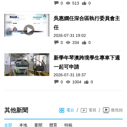
0
513
0
吳惠嫻任深合區執行委員會主
任
2026-07-31 19:02
0
334
0
新學年琴澳跨境學生專車下週
一起可申請
2026-07-31 18:37
0
1004
0
其他新聞
/
/
電台
電視
微視頻
全部
本地
要聞
體育
特稿