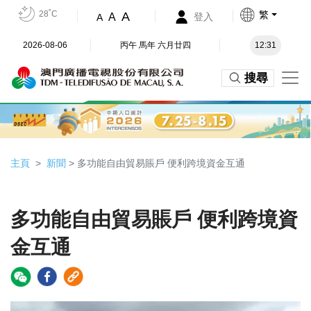
28˚C
繁
A
A
登入
A
2026-08-06
丙午 馬年 六月廿四
12:31
搜尋
主頁
新聞
> 多功能自由貿易賬戶 便利跨境資金互通
多功能自由貿易賬戶 便利跨境資
金互通
Video