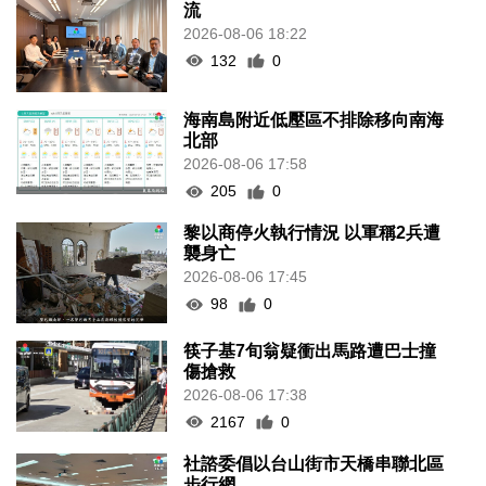
流
2026-08-06 18:22
132
0
海南島附近低壓區不排除移向南海
北部
2026-08-06 17:58
205
0
黎以商停火執行情況 以軍稱2兵遭
襲身亡
2026-08-06 17:45
98
0
筷子基7旬翁疑衝出馬路遭巴士撞
傷搶救
2026-08-06 17:38
2167
0
社諮委倡以台山街市天橋串聯北區
步行網