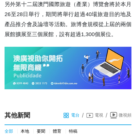
另外第十二屆澳門國際旅遊（產業）博覽會將於本月
26至28日舉行，期間將舉行超過40場旅遊目的地及
產品推介會及論壇等活動。旅博會規模從上屆的兩個
展館擴展至三個展館，設有超過1,300個展位。
其他新聞
/
/
電台
電視
微視頻
全部
本地
要聞
體育
特稿