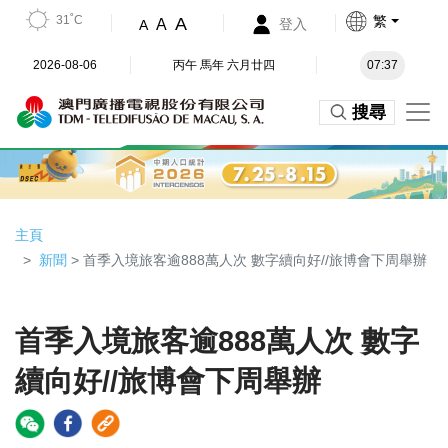
31˚C
繁
A
A
登入
A
2026-08-06
丙午 馬年 六月廿四
07:37
搜尋
主頁
新聞
> 首季入境旅客逾888萬人次 數字續向好//旅博會下周舉辦
首季入境旅客逾888萬人次 數字
續向好//旅博會下周舉辦