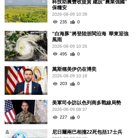
科技助農豐收提質 建設“農業強國”
保糧安
2026-08-09 10:39
235
0
“白海豚”將登陸浙閩沿海 華東迎強
風雨
2026-08-09 10:26
495
0
萬斯稱美伊仍在博奕
2026-08-09 10:18
203
0
美軍司令訪以色列商多戰線局勢
2026-08-09 08:37
227
0
尼日爾兩巴相撞22死包括17士兵