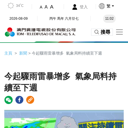
34˚C
繁
A
A
登入
A
2026-08-09
丙午 馬年 六月廿七
11:02
搜尋
主頁
新聞
> 今起驟雨雷暴增多 氣象局料持續至下週
今起驟雨雷暴增多 氣象局料持
續至下週