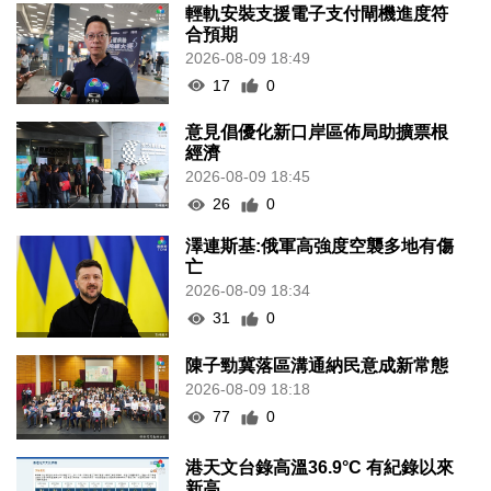
輕軌安裝支援電子支付閘機進度符
合預期
2026-08-09 18:49
17
0
意見倡優化新口岸區佈局助擴票根
經濟
2026-08-09 18:45
26
0
澤連斯基:俄軍高強度空襲多地有傷
亡
2026-08-09 18:34
31
0
陳子勁冀落區溝通納民意成新常態
2026-08-09 18:18
77
0
港天文台錄高溫36.9°C 有紀錄以來
新高