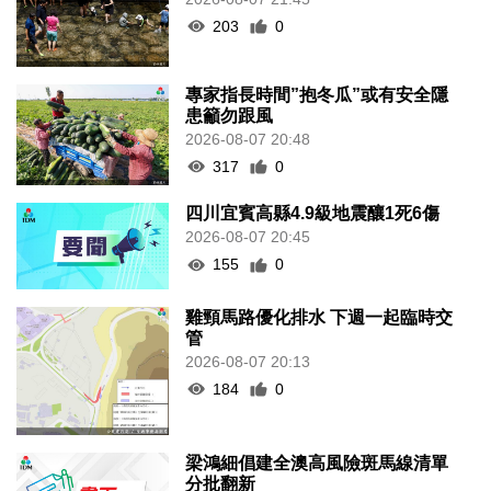
203
0
專家指長時間”抱冬瓜”或有安全隱
患籲勿跟風
2026-08-07 20:48
317
0
四川宜賓高縣4.9級地震釀1死6傷
2026-08-07 20:45
155
0
雞頸馬路優化排水 下週一起臨時交
管
2026-08-07 20:13
184
0
梁鴻細倡建全澳高風險斑馬線清單
分批翻新