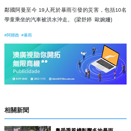
鄰國阿曼至今 19人死於暴雨引發的災害，包括10名
學童乘坐的汽車被洪水沖走。 (梁舒婷 歐婉姍)
#阿聯酋
#暴雨
相關新聞
粵受季風槽影響多地暴雨