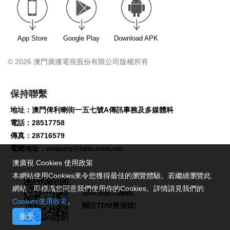
App Store
Google Play
Download APK
© 2026 澳門廣播電視股份有限公司版權所有
保持聯繫
地址：澳門俾利喇街一五七號A傳訊事務及多媒體科
電話：28517758
傳真：28716579
電郵地址：
enquiry@tdm.com.mo
澳廣視 Cookies 使用政策
本網站使用Cookies來令您獲得最佳的瀏覽體驗。若繼續瀏覽此
網站，即標識您同意我們使用你的Cookies。詳情請見我們的
請即掃描二維碼,
Cookies使用政策
。
關注TDM微信號!
接受