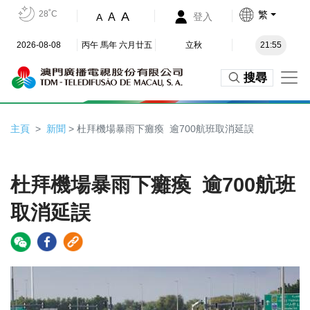
28˚C
繁
A
A
登入
A
2026-08-08
丙午 馬年 六月廿五
立秋
21:55
搜尋
主頁
新聞
> 杜拜機場暴雨下癱瘓 逾700航班取消延誤
杜拜機場暴雨下癱瘓 逾700航班
取消延誤