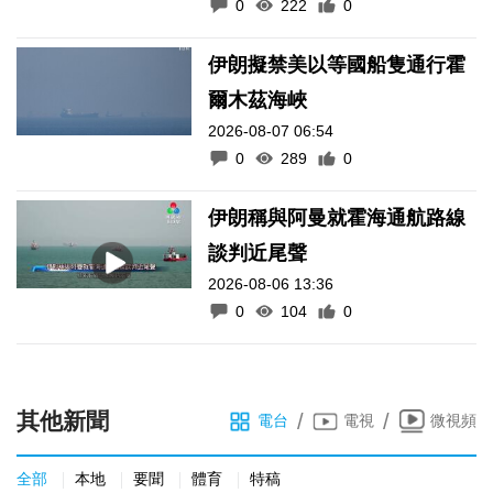
0
222
0
伊朗擬禁美以等國船隻通行霍
爾木茲海峽
2026-08-07 06:54
0
289
0
伊朗稱與阿曼就霍海通航路線
談判近尾聲
2026-08-06 13:36
0
104
0
其他新聞
/
/
電台
電視
微視頻
全部
本地
要聞
體育
特稿