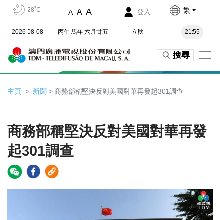
28˚C
繁
A
A
登入
A
2026-08-08
丙午 馬年 六月廿五
立秋
21:55
搜尋
主頁
新聞
> 商務部稱堅決反對美國對華再發起301調查
商務部稱堅決反對美國對華再發
起301調查